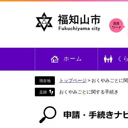
ペ
メ
ー
ニ
ジ
ュ
の
ー
注目
ワード
先
を
頭
飛
で
ば
す
し
ホーム
く
。
て
本
文
へ
トップページ
>
おくやみごとに関
おくやみごとに関する手続き