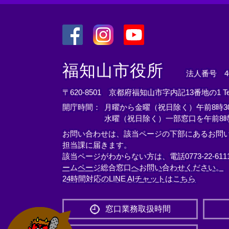
＜
＜
＜
外
外
外
福知山市役所
法人番号 400
部
部
部
リ
リ
リ
〒620-8501 京都府福知山市字内記13番地の1
T
ン
ン
ン
開庁時間：
月曜から金曜（祝日除く）午前8時30
ク
ク
ク
水曜（祝日除く）一部窓口を午前8時
＞
＞
＞
お問い合わせは、該当ページの下部にあるお問
担当課に届きます。
該当ページがわからない方は、電話0773-22-61
ームページ総合窓口へお問い合わせください。
24時間対応のLINE AIチャットはこちら
＜
外
窓口業務取扱時間
部
リ