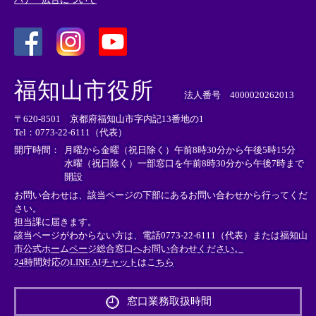
＜
＜
＜
外
外
外
福知山市役所
部
部
部
法人番号 4000020262013
リ
リ
リ
〒620-8501 京都府福知山市字内記13番地の1
ン
ン
ン
Tel：0773-22-6111（代表）
ク
ク
ク
＞
＞
＞
開庁時間：
月曜から金曜（祝日除く）午前8時30分から午後5時15分
水曜（祝日除く）一部窓口を午前8時30分から午後7時まで
開設
お問い合わせは、該当ページの下部にあるお問い合わせから行ってくだ
さい。
担当課に届きます。
該当ページがわからない方は、電話0773-22-6111（代表）または
福知山
市公式ホームページ総合窓口へお問い合わせください。
24時間対応のLINE AIチャットはこちら
＜
外
窓口業務取扱時間
部
リ