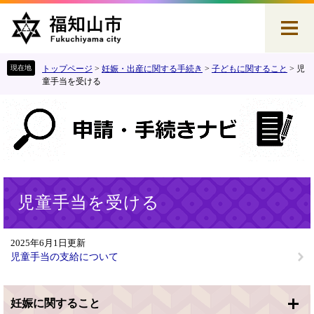
ペ
メ
ー
ニ
ジ
ュ
の
ー
先
を
トップページ
>
妊娠・出産に関する手続き
>
子どもに関すること
>
児
頭
飛
童手当を受ける
で
ば
す
し
。
て
本
文
へ
本
児童手当を受ける
文
2025年6月1日更新
児童手当の支給について
妊娠に関すること