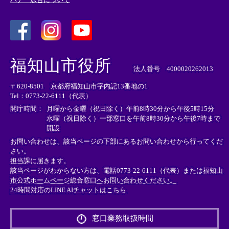
＜
＜
＜
外
外
外
福知山市役所
部
部
部
法人番号 4000020262013
リ
リ
リ
〒620-8501 京都府福知山市字内記13番地の1
ン
ン
ン
Tel：0773-22-6111（代表）
ク
ク
ク
＞
＞
＞
開庁時間：
月曜から金曜（祝日除く）午前8時30分から午後5時15分
水曜（祝日除く）一部窓口を午前8時30分から午後7時まで
開設
お問い合わせは、該当ページの下部にあるお問い合わせから行ってくだ
さい。
担当課に届きます。
該当ページがわからない方は、電話0773-22-6111（代表）または
福知山
市公式ホームページ総合窓口へお問い合わせください。
24時間対応のLINE AIチャットはこちら
＜
外
窓口業務取扱時間
部
リ