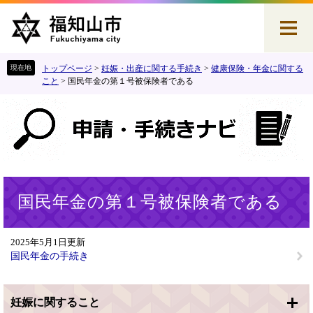
ペ
メ
ー
ニ
ジ
ュ
の
ー
先
を
トップページ
>
妊娠・出産に関する手続き
>
健康保険・年金に関する
頭
飛
こと
>
国民年金の第１号被保険者である
で
ば
す
し
。
て
本
文
へ
本
国民年金の第１号被保険者である
文
2025年5月1日更新
国民年金の手続き
妊娠に関すること