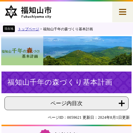
ペ
メ
ー
ニ
ジ
ュ
の
ー
先
を
トップページ
>
福知山千年の森づくり基本計画
頭
飛
で
ば
す
し
。
て
本
文
へ
本
福知山千年の森づくり基本計画
文
ページ内目次
ページID：0059621
更新日：2024年8月1日更新