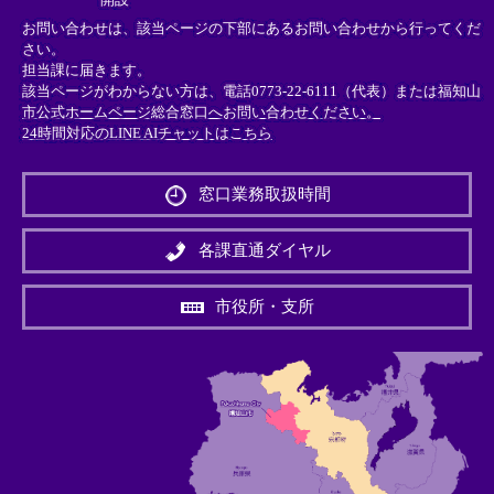
お問い合わせは、該当ページの下部にあるお問い合わせから行ってくだ
さい。
担当課に届きます。
該当ページがわからない方は、電話0773-22-6111（代表）または
福知山
市公式ホームページ総合窓口へお問い合わせください。
24時間対応のLINE AIチャットはこちら
＜
外
窓口業務取扱時間
部
リ
ン
各課直通ダイヤル
ク
＞
市役所・支所