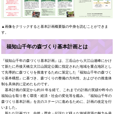
▲画像をクリックすると基本計画概要版の中身を読むことができま
す。
福知山千年の森づくり基本計画とは
『福知山千年の森づくり基本計画』は、三岳山から大江山連峰にかけ
て新たに丹後天橋立大江山国定公園に指定された地域を重点地区とし
て先導的に森づくりを推進するために策定した『福知山千年の森づく
り基本構想』に基づき、森づくりの整備の方向性、およびその推進体
制を具体的に定めたものです。
基本計画の策定から約10 年を経て、これまでの計画の実績や昨今の
福知山を取り巻く環境・経済・社会の変化等を鑑み、『福知山千年の
森づくり基本計画』を次のステージに進めるために、計画の改定を行
いました。
新たな計画では、自然・歴史・伝説など様々な地域資源の魅力を発