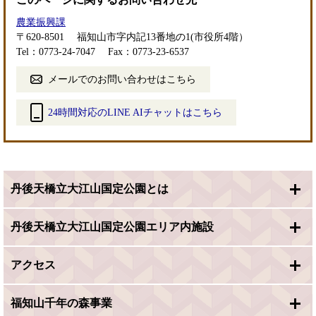
農業振興課
〒620-8501
福知山市字内記13番地の1(市役所4階）
Tel：0773-24-7047
Fax：0773-23-6537
メールでのお問い合わせはこちら
24時間対応のLINE AIチャットはこちら
＜
外
部
リ
丹後天橋立大江山国定公園とは
ン
ク
＞
丹後天橋立大江山国定公園エリア内施設
アクセス
福知山千年の森事業