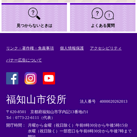
見つからないときは
よくある質問
リンク・著作権・免責事項
個人情報保護
アクセシビリティ
バナー広告について
＜
＜
＜
外
外
外
福知山市役所
部
部
部
法人番号 4000020262013
リ
リ
リ
〒620-8501 京都府福知山市字内記13番地の1
ン
ン
ン
Tel：0773-22-6111（代表）
ク
ク
ク
＞
＞
＞
開庁時間：
月曜から金曜（祝日除く）午前8時30分から午後5時15分
水曜（祝日除く）一部窓口を午前8時30分から午後7時まで
開設