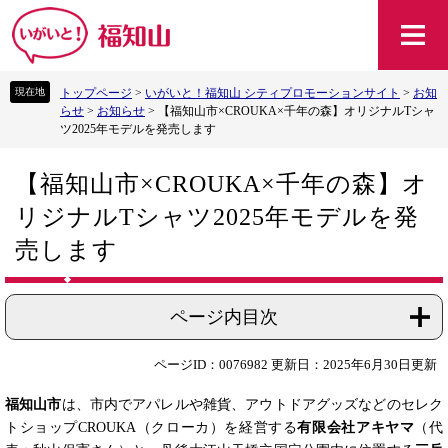
ペ
メ
ー
ニ
ジ
ュ
の
ー
トップページ
>
いがいと！福知山 シティプロモーションサイト
>
お知
先
を
らせ
>
お知らせ
>
【福知山市×CROUKA×千年の森】オリジナルTシャ
頭
飛
ツ2025年モデルを発売します
で
ば
す
し
本
。
て
【福知山市×CROUKA×千年の森】オ
文
本
リジナルTシャツ2025年モデルを発
文
へ
売します
ページ内目次
ページID：0076982
更新日：2025年6月30日更新
福知山市
は、市内でアパレルや雑貨、アウトドアグッズなどのセレク
トショップCROUKA（クローカ）を経営する
有限会社アキヤマ
（代