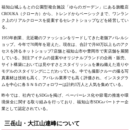
福知山城ふもとの公園型複合施設「ゆらのガーデン」にある旗艦店
CROUKA（クローカ）から、トレンドからベーシックまで、ワンラン
ク上のリアルクロースを提案するセレクトショップなどを経営してい
る。
1953年創業、北近畿のファッションをリードしてきた老舗アパレルシ
ョップ。今年で70周年を迎えた。現在は、合計で月60万以上ものアク
セスを誇るネットショップ7店舗と福知山市や豊岡市で実店舗を展開
している。別注アイテムの提案やオリジナルブランドの企画・販売、
サイト構築においては見やすさとスタイリッシュを兼ね備えた造りや
モデルのスタイリングにこだわっている。中でも撮影クルーの撮る写
真素材は技術も高く、アパレル業界でも高く評価され、インスタグラ
ムを中心に各ＳＮＳのフォロワーは計約3万人と人気を集めている。
昨今では、社内でもSDGsを掲げ、ペーパーレス化や節電の推進や環
境保全に関する取り組みを行っており、福知山市SDGsパートナー企
業として認定されている。
三岳山・大江山連峰について