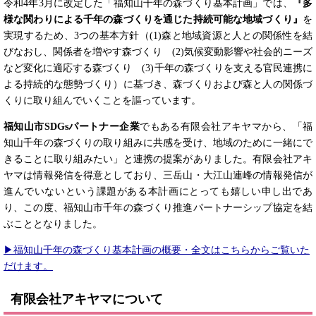
令和4年3月に改定した「福知山千年の森づくり基本計画」では、
『多
様な関わりによる千年の森づくりを通じた持続可能な地域づくり』
を
実現するため、3つの基本方針（(1)森と地域資源と人との関係性を結
びなおし、関係者を増やす森づくり (2)気候変動影響や社会的ニーズ
など変化に適応する森づくり (3)千年の森づくりを支える官民連携に
よる持続的な態勢づくり）に基づき、森づくりおよび森と人の関係づ
くりに取り組んでいくことを謳っています。
福知山市
SDGs
パートナー企業
でもある有限会社アキヤマから、「福
知山千年の森づくりの取り組みに共感を受け、地域のために一緒にで
きることに取り組みたい」と連携の提案がありました。有限会社アキ
ヤマは情報発信を得意としており、三岳山・大江山連峰の情報発信が
進んでいないという課題がある本計画にとっても嬉しい申し出であ
り、この度、福知山市千年の森づくり推進パートナーシップ協定を結
ぶこととなりました。
▶福知山千年の森づくり基本計画の概要・全文はこちらからご覧いた
だけます。
有限会社アキヤマについて