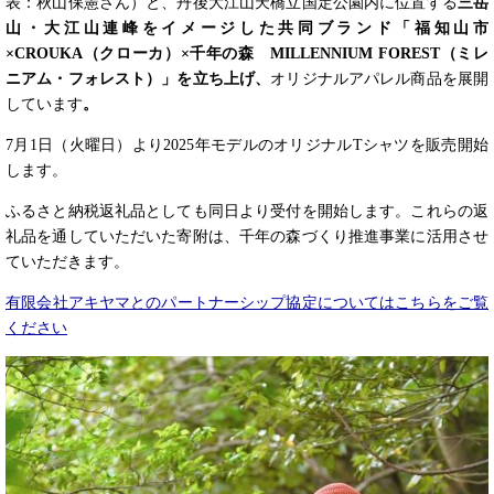
表：秋山保憲さん）と、丹後大江山天橋立国定公園内に位置する
三岳
山・大江山連峰をイメージした共同ブランド「福知山市
×CROUKA（クローカ）×
千年の森
MILLENNIUM FOREST（ミレ
ニアム・フォレスト）
」を立ち上げ、
オリジナルアパレル商品を展開
しています
。
7月1日（火曜日）より2025年モデルのオリジナルTシャツを販売開始
します。
ふるさと納税返礼品としても同日より受付を開始します。これらの返
礼品を通していただいた寄附は、千年の森づくり推進事業に活用させ
ていただきます。
有限会社アキヤマとのパートナーシップ協定についてはこちらをご覧
ください