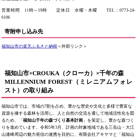
営業時間 11時～19時 定休日 水曜・木曜 TEL：0773-24-
6106
寄附申し込み先
福知山市の楽天ふるさと納税
＜外部リンク＞
福知山市
×CROUKA（クローカ）×
千年の森
MILLENNIUM FOREST（ミレニアムフォレ
スト）の取り組み
福知山市では、市域の7割を占め、豊かな歴史や文化と多様で豊富な
資源を擁する森林を活用し、人と自然の交流を通して地域活性化を図
るため、「
福知山千年の森づくり基本計画
」を策定し、豊かな森づく
りを進めています。令和5年3月、計画の対象地域である三岳山・大江
山連峰周辺の魅力発信の連携を目的に、有限会社アキヤマと「福知山