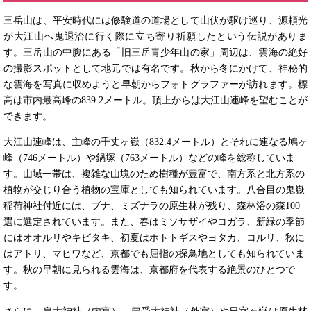
三岳山は、平安時代には修験道の道場として山伏が駆け巡り、源頼光
が大江山へ鬼退治に行く際に立ち寄り祈願したという伝説がありま
す。三岳山の中腹にある「旧三岳青少年山の家」周辺は、雲海の絶好
の撮影スポットとして地元では有名です。秋から冬にかけて、神秘的
な雲海を写真に収めようと早朝からフォトグラファーが訪れます。標
高は市内最高峰の839.2メートル。頂上からは大江山連峰を望むことが
できます。
大江山連峰は、主峰の千丈ヶ嶽（832.4メートル）とそれに連なる鳩ヶ
峰（746メートル）や鍋塚（763メートル）などの峰を総称していま
す。山域一帯は、複雑な山塊のため樹種が豊富で、南方系と北方系の
植物が交じり合う植物の宝庫としても知られています。八合目の鬼嶽
稲荷神社付近には、ブナ、ミズナラの原生林が残り、森林浴の森100
選に選定されています。また、春はミソサザイやコガラ、新緑の季節
にはオオルリやキビタキ、初夏はホトトギスやヨタカ、コルリ、秋に
はアトリ、マヒワなど、京都でも屈指の探鳥地としても知られていま
す。秋の早朝に見られる雲海は、京都府を代表する絶景のひとつで
す。