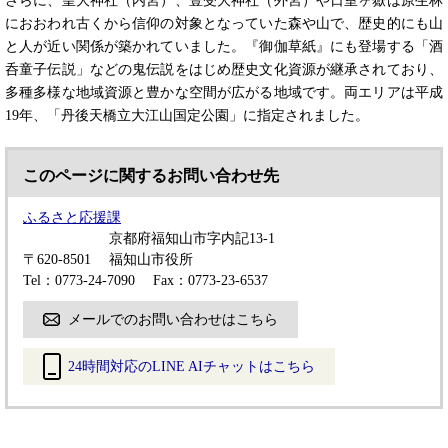
さらに、皇大神社（内宮）、豊受大神社（外宮）や日室ヶ嶽は原生林
におおわれ古くから信仰の対象となっていた森や山で、歴史的にも山
と人が近い関係が築かれていました。『御伽草紙』にも登場する「酒
呑童子伝説」などの鬼伝説をはじめ歴史文化資源が継承されており、
多種多様な地域資源と豊かな空間が広がる地域です。両エリアは平成
19年、「丹後天橋立大江山国定公園」に指定されました。
このページに関するお問い合わせ先
ふるさと応援課
京都府福知山市字内記13-1
〒620-8501
福知山市役所
Tel：0773-24-7090
Fax：0773-23-6537
メールでのお問い合わせはこちら
24時間対応のLINE AIチャットはこちら
＜
外
部