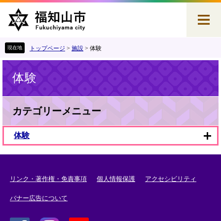
ペ
メ
ー
ニ
ジ
ュ
の
ー
先
を
トップページ
>
施設
>
体験
頭
飛
本
で
ば
体験
文
す
し
。
て
本
文
カテゴリーメニュー
へ
体験
リンク・著作権・免責事項
個人情報保護
アクセシビリティ
バナー広告について