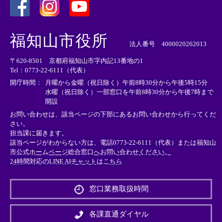
＜
＜
＜
外
外
外
福知山市役所
部
部
部
法人番号 4000020262013
リ
リ
リ
〒620-8501 京都府福知山市字内記13番地の1
ン
ン
ン
Tel：0773-22-6111（代表）
ク
ク
ク
＞
＞
＞
開庁時間：
月曜から金曜（祝日除く）午前8時30分から午後5時15分
水曜（祝日除く）一部窓口を午前8時30分から午後7時まで
開設
お問い合わせは、該当ページの下部にあるお問い合わせから行ってくだ
さい。
担当課に届きます。
該当ページがわからない方は、電話0773-22-6111（代表）または
福知山
市公式ホームページ総合窓口へお問い合わせください。
24時間対応のLINE AIチャットはこちら
＜
外
窓口業務取扱時間
部
リ
ン
各課直通ダイヤル
ク