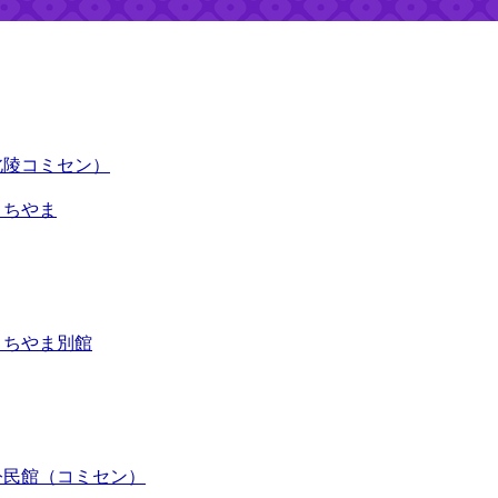
北陵コミセン）
くちやま
くちやま別館
公民館（コミセン）