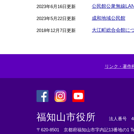
公民館公衆無線LA
2023年6月16日更新
成和地域公民館
2023年5月22日更新
大江町総合会館に
2018年12月7日更新
リンク・著作
＜
＜
＜
外
外
外
福知山市役所
法人番号 400
部
部
部
リ
リ
リ
〒620-8501 京都府福知山市字内記13番地の1
T
ン
ン
ン