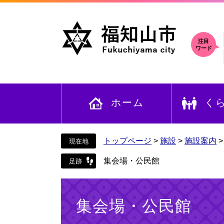
ペ
メ
ー
ニ
ジ
ュ
の
ー
注目
ワード
先
を
頭
飛
で
ば
す
し
ホーム
く
。
て
本
文
へ
トップページ
>
施設
>
施設案内
集会場・公民館
本
文
集会場・公民館