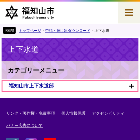
ペ
メ
ー
ニ
ジ
ュ
の
ー
先
を
トップページ
>
申請・届け出ダウンロード
>
上下水道
頭
飛
本
で
ば
上下水道
文
す
し
。
て
本
文
カテゴリーメニュー
へ
福知山市上下水道部
リンク・著作権・免責事項
個人情報保護
アクセシビリティ
バナー広告について