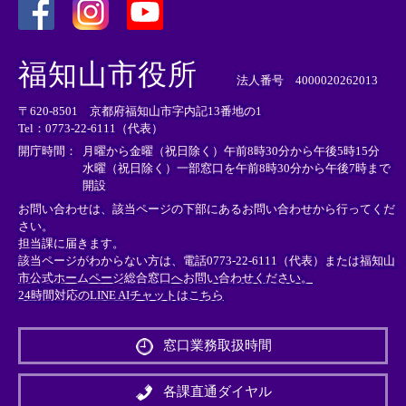
＜
＜
＜
外
外
外
福知山市役所
部
部
部
法人番号 4000020262013
リ
リ
リ
〒620-8501 京都府福知山市字内記13番地の1
ン
ン
ン
Tel：0773-22-6111（代表）
ク
ク
ク
＞
＞
＞
開庁時間：
月曜から金曜（祝日除く）午前8時30分から午後5時15分
水曜（祝日除く）一部窓口を午前8時30分から午後7時まで
開設
お問い合わせは、該当ページの下部にあるお問い合わせから行ってくだ
さい。
担当課に届きます。
該当ページがわからない方は、電話0773-22-6111（代表）または
福知山
市公式ホームページ総合窓口へお問い合わせください。
24時間対応のLINE AIチャットはこちら
＜
外
窓口業務取扱時間
部
リ
ン
各課直通ダイヤル
ク