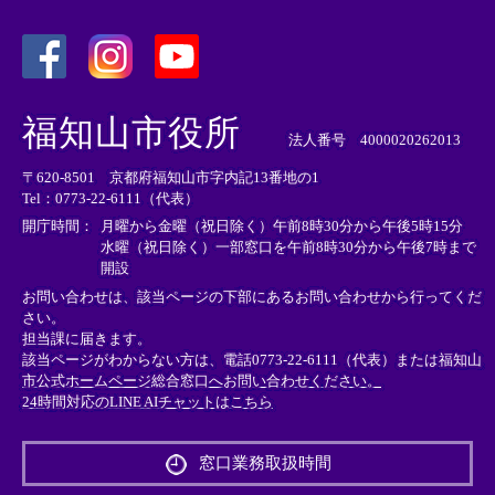
＜
＜
＜
外
外
外
福知山市役所
部
部
部
法人番号 4000020262013
リ
リ
リ
〒620-8501 京都府福知山市字内記13番地の1
ン
ン
ン
Tel：0773-22-6111（代表）
ク
ク
ク
＞
＞
＞
開庁時間：
月曜から金曜（祝日除く）午前8時30分から午後5時15分
水曜（祝日除く）一部窓口を午前8時30分から午後7時まで
開設
お問い合わせは、該当ページの下部にあるお問い合わせから行ってくだ
さい。
担当課に届きます。
該当ページがわからない方は、電話0773-22-6111（代表）または
福知山
市公式ホームページ総合窓口へお問い合わせください。
24時間対応のLINE AIチャットはこちら
＜
外
窓口業務取扱時間
部
リ