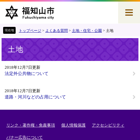
ペ
メ
ー
ニ
ジ
ュ
の
ー
先
を
トップページ
>
よくある質問
>
土地・住宅・公園
>
土地
頭
飛
本
で
ば
土地
文
す
し
。
て
本
2018年12月7日更新
文
法定外公共物について
へ
2018年12月7日更新
道路・河川などの占用について
リンク・著作権・免責事項
個人情報保護
アクセシビリティ
バナー広告について