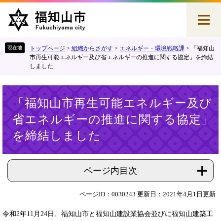
ペ
メ
ー
ニ
ジ
ュ
の
ー
先
を
トップページ
>
組織からさがす
>
エネルギー・環境戦略課
>
「福知山
頭
飛
市再生可能エネルギー及び省エネルギーの推進に関する協定」を締結
しました
で
ば
す
し
。
て
本
本
「福知山市再生可能エネルギー及び
文
文
省エネルギーの推進に関する協定」
へ
を締結しました
ページ内目次
ページID：0030243
更新日：2021年4月1日更新
令和2年11月24日、福知山市と福知山建設業協会並びに福知山建築工