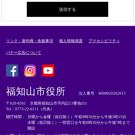
リンク・著作権・免責事項
個人情報保護
アクセシビリティ
バナー広告について
＜
＜
＜
外
外
外
福知山市役所
部
部
部
法人番号 4000020262013
リ
リ
リ
〒620-8501 京都府福知山市字内記13番地の1
ン
ン
ン
Tel：0773-22-6111（代表）
ク
ク
ク
＞
＞
＞
開庁時間：
月曜から金曜（祝日除く）午前8時30分から午後5時15分
水曜（祝日除く）一部窓口を午前8時30分から午後7時まで
開設