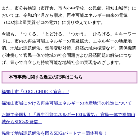
また、市公共施設（市庁舎、市内小中学校、公民館、福知山城等）に
おいては、令和2年4月から順次、再生可能エネルギー由来の電気
（CO2排出量実質ゼロの電力）に切り替えています。
今後も、「つくる」「とどける」「つかう」「ひろげる」をキーワー
ドに、市内の再生可能エネルギーの普及拡大、エネルギーの地産地
消、地域の課題解決、気候変動対策、経済の域内循環など、関係機関
が連携して官民一体で地域の社会問題および経済問題の解決につな
げ、豊かで自立した持続可能な地域社会の実現をめざします。
本市事業に関する過去の記事はこちら
福知山市「COOL CHOICE 宣言」‼
福知山市域における再生可能エネルギーの地産地消の推進について
お城で全国初！「再生可能エネルギー100％電気」 官民一体で福知山
城からSDGsを発信！
協働で地域課題解決を図るSDGsパートナー団体募集！