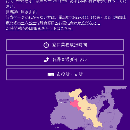
お問い合わせは、該当ページの下部にあるお問い合わせから行ってくだ
さい。
担当課に届きます。
該当ページがわからない方は、電話0773-22-6111（代表）または
福知山
市公式ホームページ総合窓口へお問い合わせください。
24時間対応のLINE AIチャットはこちら
＜
外
窓口業務取扱時間
部
リ
ン
各課直通ダイヤル
ク
＞
市役所・支所