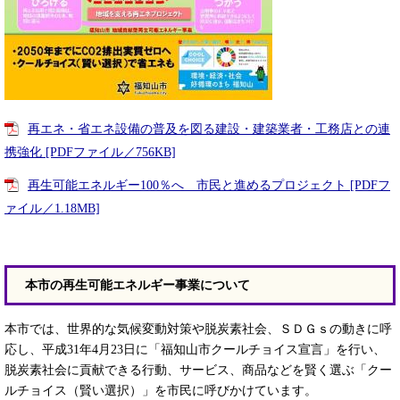
再エネ・省エネ設備の普及を図る建設・建築業者・工務店との連
携強化 [PDFファイル／756KB]
再生可能エネルギー100％へ 市民と進めるプロジェクト [PDFフ
ァイル／1.18MB]
本市の再生可能エネルギー事業について
本市では、世界的な気候変動対策や脱炭素社会、ＳＤＧｓの動きに呼
応し、平成31年4月23日に「福知山市クールチョイス宣言」を行い、
脱炭素社会に貢献できる行動、サービス、商品などを賢く選ぶ「クー
ルチョイス（賢い選択）」を市民に呼びかけています。