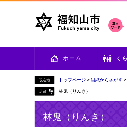
ペ
メ
ー
ニ
ジ
ュ
の
ー
注目
ワード
先
を
頭
飛
で
ば
す
し
ホーム
く
。
て
本
文
へ
トップページ
>
組織からさがす
林鬼（りんき）
本
文
林鬼（りんき）