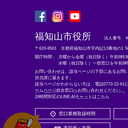
＜
＜
＜
外
外
外
福知山市役所
法人番号 400
部
部
部
リ
リ
リ
〒620-8501 京都府福知山市字内記13番地の1
T
ン
ン
ン
開庁時間：
月曜から金曜（祝日除く）午前8時30
ク
ク
ク
水曜（祝日除く）一部窓口を午前8時
＞
＞
＞
お問い合わせは、該当ページの下部にあるお問
担当課に届きます。
該当ページがわからない方は、電話0773-22-61
ームページ総合窓口へお問い合わせください。
24時間対応のLINE AIチャットはこちら
＜
外
窓口業務取扱時間
部
リ
市役所・支所
ン