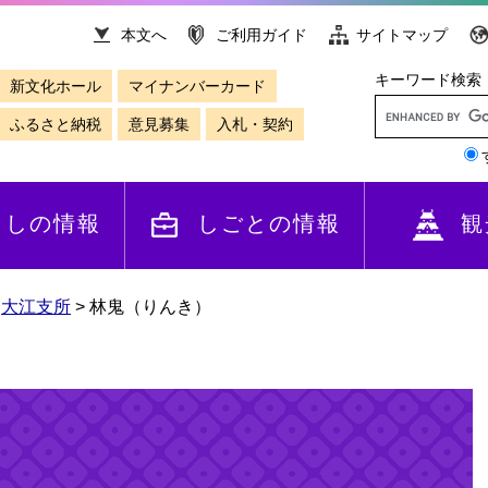
本文へ
ご利用ガイド
サイトマップ
キーワード検索
新文化ホール
マイナンバーカード
ふるさと納税
意見募集
入札・契約
らしの情報
しごとの情報
観
>
大江支所
>
林鬼（りんき）