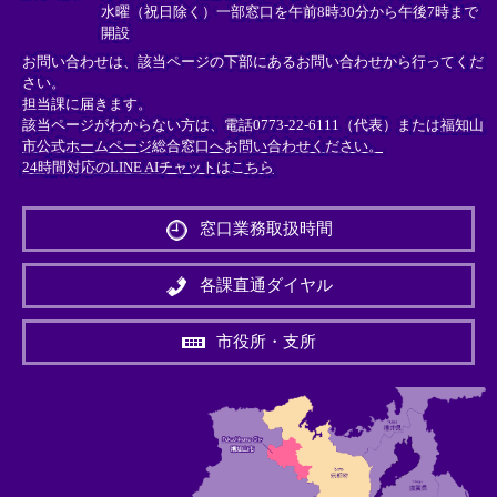
水曜（祝日除く）一部窓口を午前8時30分から午後7時まで
開設
お問い合わせは、該当ページの下部にあるお問い合わせから行ってくだ
さい。
担当課に届きます。
該当ページがわからない方は、電話0773-22-6111（代表）または
福知山
市公式ホームページ総合窓口へお問い合わせください。
24時間対応のLINE AIチャットはこちら
＜
外
窓口業務取扱時間
部
リ
ン
各課直通ダイヤル
ク
＞
市役所・支所