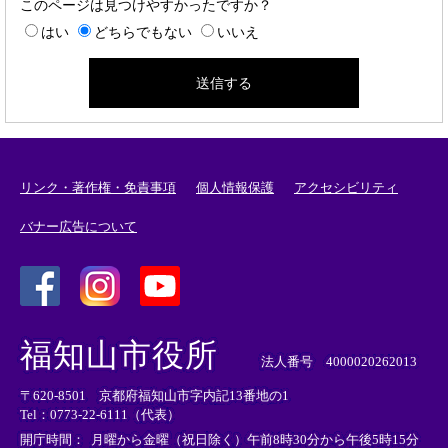
このページは見つけやすかったですか？
はい
どちらでもない
いいえ
リンク・著作権・免責事項
個人情報保護
アクセシビリティ
バナー広告について
＜
＜
＜
外
外
外
福知山市役所
部
部
部
法人番号 4000020262013
リ
リ
リ
〒620-8501 京都府福知山市字内記13番地の1
ン
ン
ン
Tel：0773-22-6111（代表）
ク
ク
ク
＞
＞
＞
開庁時間：
月曜から金曜（祝日除く）午前8時30分から午後5時15分