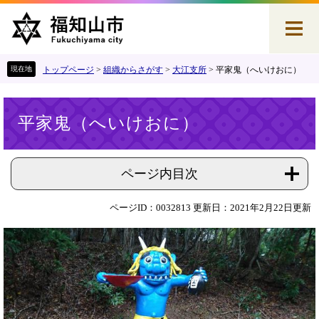
ペ
メ
ー
ニ
ジ
ュ
の
ー
先
を
トップページ
>
組織からさがす
>
大江支所
>
平家鬼（へいけおに）
頭
飛
で
ば
本
す
し
平家鬼（へいけおに）
文
。
て
本
文
へ
ページ内目次
ページID：0032813
更新日：2021年2月22日更新