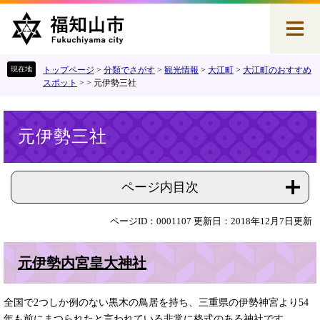
ペ
メ
ー
ニ
ジ
ュ
の
ー
先
を
トップページ
>
分類でさがす
>
観光情報
>
大江町
>
大江町のおすすめ
頭
飛
スポット
>
>
元伊勢三社
で
ば
す
し
本
。
て
元伊勢三社
文
本
文
へ
ページ内目次
ページID：0001107
更新日：2018年12月7日更新
元伊勢内宮皇大神社
全国で2つしか例のない黒木の鳥居を持ち、三重県の伊勢神宮より54
年も前にまつられたと言われている非常に格式のある神社です。