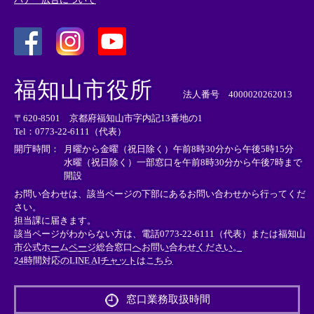
＜
＜
＜
外
外
外
福知山市役所
部
部
部
法人番号 4000020262013
リ
リ
リ
〒620-8501 京都府福知山市字内記13番地の1
ン
ン
ン
Tel：0773-22-6111（代表）
ク
ク
ク
＞
＞
＞
開庁時間：
月曜から金曜（祝日除く）午前8時30分から午後5時15分
水曜（祝日除く）一部窓口を午前8時30分から午後7時まで
開設
お問い合わせは、該当ページの下部にあるお問い合わせから行ってくだ
さい。
担当課に届きます。
該当ページがわからない方は、電話0773-22-6111（代表）または
福知山
市公式ホームページ総合窓口へお問い合わせください。
24時間対応のLINE AIチャットはこちら
＜
外
窓口業務取扱時間
部
リ