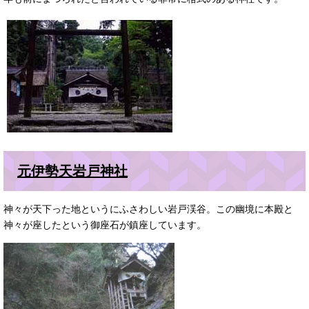
元伊勢天岩戸神社
神々が天下った地というにふさわしい岩戸渓谷。この幽境に本殿と
神々が座したという御座石が鎮座しています。