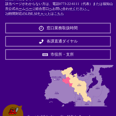
該当ページがわからない方は、電話0773-22-6111（代表）または
福知山
市公式ホームページ総合窓口へお問い合わせください。
24時間対応のLINE AIチャットはこちら
＜
外
窓口業務取扱時間
部
リ
ン
各課直通ダイヤル
ク
＞
市役所・支所