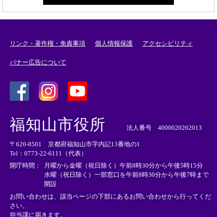
リンク・著作権・免責事項
個人情報保護
アクセシビリティ
バナー広告について
＜
＜
＜
外
外
外
福知山市役所
部
部
部
法人番号 4000020262013
リ
リ
リ
〒620-8501 京都府福知山市字内記13番地の1
ン
ン
ン
Tel：0773-22-6111（代表）
ク
ク
ク
＞
＞
＞
開庁時間：
月曜から金曜（祝日除く）午前8時30分から午後5時15分
水曜（祝日除く）一部窓口を午前8時30分から午後7時まで
開設
お問い合わせは、該当ページの下部にあるお問い合わせから行ってくだ
さい。
担当課に届きます。