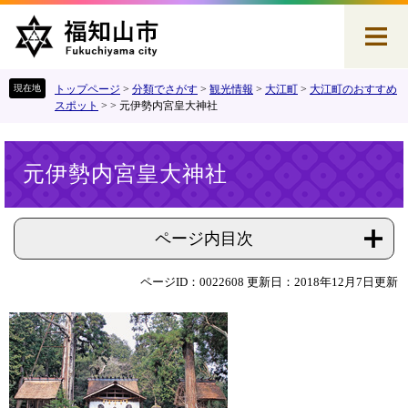
ペ
メ
ー
ニ
ジ
ュ
の
ー
先
を
トップページ
>
分類でさがす
>
観光情報
>
大江町
>
大江町のおすすめ
頭
飛
スポット
>
>
元伊勢内宮皇大神社
で
ば
す
し
本
。
て
元伊勢内宮皇大神社
文
本
文
へ
ページ内目次
ページID：0022608
更新日：2018年12月7日更新