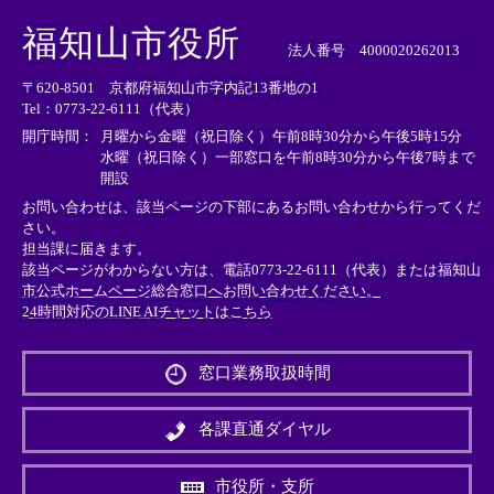
＜
＜
＜
外
外
外
福知山市役所
部
部
部
法人番号 4000020262013
リ
リ
リ
〒620-8501 京都府福知山市字内記13番地の1
ン
ン
ン
Tel：0773-22-6111（代表）
ク
ク
ク
＞
＞
＞
開庁時間：
月曜から金曜（祝日除く）午前8時30分から午後5時15分
水曜（祝日除く）一部窓口を午前8時30分から午後7時まで
開設
お問い合わせは、該当ページの下部にあるお問い合わせから行ってくだ
さい。
担当課に届きます。
該当ページがわからない方は、電話0773-22-6111（代表）または
福知山
市公式ホームページ総合窓口へお問い合わせください。
24時間対応のLINE AIチャットはこちら
＜
外
窓口業務取扱時間
部
リ
ン
各課直通ダイヤル
ク
＞
市役所・支所