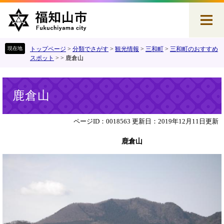
ペ
メ
ー
ニ
ジ
ュ
の
ー
先
を
トップページ
>
分類でさがす
>
観光情報
>
三和町
>
三和町のおすすめ
頭
飛
スポット
>
>
鹿倉山
で
ば
す
し
本
。
て
鹿倉山
文
本
文
へ
ページID：0018563
更新日：2019年12月11日更新
鹿倉山