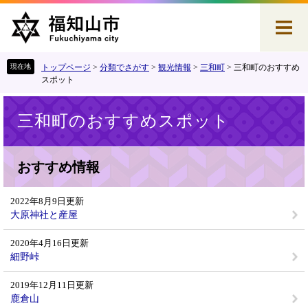
ペ
メ
ー
ニ
ジ
ュ
の
ー
先
を
トップページ
>
分類でさがす
>
観光情報
>
三和町
>
三和町のおすすめ
頭
飛
スポット
で
ば
本
す
し
三和町のおすすめスポット
文
。
て
本
文
おすすめ情報
へ
2022年8月9日更新
大原神社と産屋
2020年4月16日更新
細野峠
2019年12月11日更新
鹿倉山