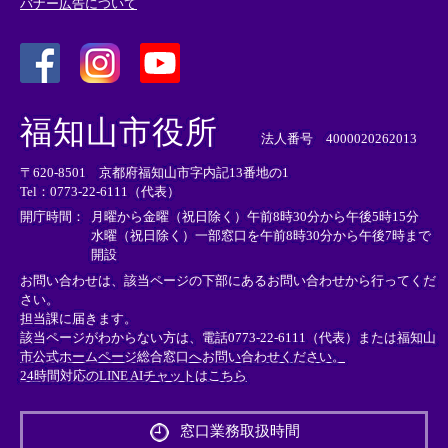
バナー広告について
＜
＜
＜
外
外
外
福知山市役所
部
部
部
法人番号 4000020262013
リ
リ
リ
〒620-8501 京都府福知山市字内記13番地の1
ン
ン
ン
Tel：0773-22-6111（代表）
ク
ク
ク
＞
＞
＞
開庁時間：
月曜から金曜（祝日除く）午前8時30分から午後5時15分
水曜（祝日除く）一部窓口を午前8時30分から午後7時まで
開設
お問い合わせは、該当ページの下部にあるお問い合わせから行ってくだ
さい。
担当課に届きます。
該当ページがわからない方は、電話0773-22-6111（代表）または
福知山
市公式ホームページ総合窓口へお問い合わせください。
24時間対応のLINE AIチャットはこちら
＜
外
窓口業務取扱時間
部