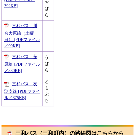
お
392KB]
ば
ら
三和バス 川
合大原線（土曜
日） [PDFファイル
／99KB]
三和バス 菟
う
ば
原線 [PDFファイル
ら
／380KB]
と
三和バス 友
も
渕支線 [PDFファイ
ぶ
ル／375KB]
ち
三和バス（三和町内）の路線図はこちらから