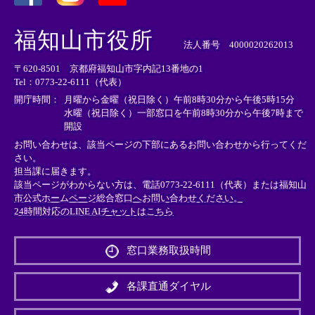
＜
＜
＜
外
外
外
福知山市役所
部
部
部
法人番号 4000020262013
リ
リ
リ
〒620-8501 京都府福知山市字内記13番地の1
ン
ン
ン
Tel：0773-22-6111（代表）
ク
ク
ク
＞
＞
＞
開庁時間：
月曜から金曜（祝日除く）午前8時30分から午後5時15分
水曜（祝日除く）一部窓口を午前8時30分から午後7時まで
開設
お問い合わせは、該当ページの下部にあるお問い合わせから行ってくだ
さい。
担当課に届きます。
該当ページがわからない方は、電話0773-22-6111（代表）または
福知山
市公式ホームページ総合窓口へお問い合わせください。
24時間対応のLINE AIチャットはこちら
＜
外
窓口業務取扱時間
部
リ
ン
各課直通ダイヤル
ク
＞