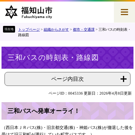
ペ
メ
ー
ニ
ジ
ュ
の
ー
先
を
トップページ
>
組織からさがす
>
都市・交通課
>
三和バスの時刻表・
頭
飛
路線図
で
ば
す
し
本
。
て
三和バスの時刻表・路線図
文
本
文
へ
ページ内目次
ページID：0045336
更新日：2026年4月8日更新
三和バスへ発車オーライ！
（西日本ＪＲバス(株)・旧京都交通(株)・神姫バス(株)が撤退した後を
受けて旧三和町が運行していた町営バスです。）