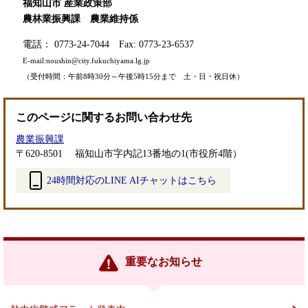
福知山市 産業政策部
農林業振興課 農業維持係
電話： 0773-24-7044 Fax: 0773-23-6537
E-mail:
noushin@city.fukuchiyama.lg.jp
（受付時間：午前8時30分～午後5時15分まで 土・日・祝日休）
このページに関するお問い合わせ先
農業振興課
〒620-8501
福知山市字内記13番地の1(市役所4階）
24時間対応のLINE AIチャットはこちら
＜
外
部
リ
ン
重要なお知らせ
ク
＞