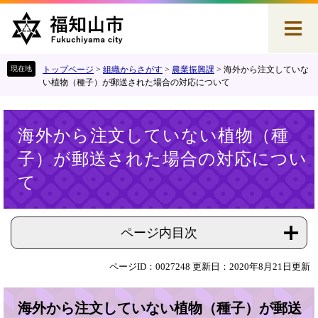
ペ
メ
ー
ニ
ジ
ュ
の
ー
先
を
トップページ
>
組織からさがす
>
農業振興課
>
海外から注文していな
頭
飛
い植物（種子）が郵送された場合の対応について
で
ば
す
し
本
。
て
海外から注文していない植物（種
文
本
子）が郵送された場合の対応につい
文
へ
て
ページ内目次
ページID：0027248
更新日：2020年8月21日更新
海外から注文していない植物（種子）が郵送