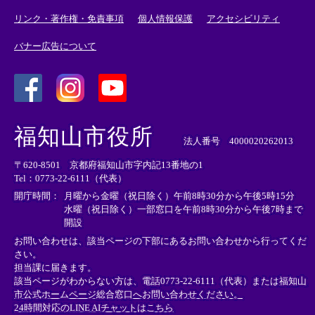
リンク・著作権・免責事項
個人情報保護
アクセシビリティ
バナー広告について
＜
＜
＜
外
外
外
福知山市役所
部
部
部
法人番号 4000020262013
リ
リ
リ
〒620-8501 京都府福知山市字内記13番地の1
ン
ン
ン
Tel：0773-22-6111（代表）
ク
ク
ク
＞
＞
＞
開庁時間：
月曜から金曜（祝日除く）午前8時30分から午後5時15分
水曜（祝日除く）一部窓口を午前8時30分から午後7時まで
開設
お問い合わせは、該当ページの下部にあるお問い合わせから行ってくだ
さい。
担当課に届きます。
該当ページがわからない方は、電話0773-22-6111（代表）または
福知山
市公式ホームページ総合窓口へお問い合わせください。
24時間対応のLINE AIチャットはこちら