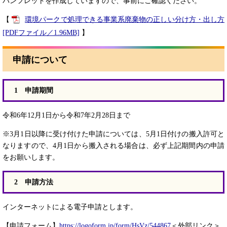
パンフレットを作成していますので、事前にご確認ください。
【
環境パークで処理できる事業系廃棄物の正しい分け方・出し方
[PDFファイル／1.96MB]
】
申請について
1 申請期間
令和6年12月1日から令和7年2月28日まで
※3月1日以降に受け付けた申請については、5月1日付けの搬入許可と
なりますので、4月1日から搬入される場合は、必ず上記期間内の申請
をお願いします。
2 申請方法
インターネットによる電子申請とします。
【申請フォーム】
https://logoform.jp/form/HsVz/544867
＜外部リンク＞