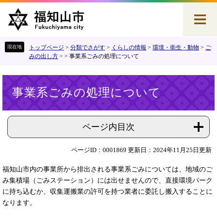
ペ
メ
ー
ニ
ジ
ュ
の
ー
先
を
トップページ
>
分類でさがす
>
くらしの情報
>
環境・衛生・動物
>
ご
頭
飛
みの出し方
>
>
事業系ごみの処理について
で
ば
す
し
本
。
て
事業系ごみの処理について
文
本
文
へ
ページ内目次
ページID：0001869
更新日：2024年11月25日更新
福知山市内の事業所から排出される事業系ごみについては、地域のご
み集積場（ごみステーション）には出せませんので、直接環境パーク
に持ち込むか、収集運搬業の許可を持つ業者に委託し搬入することに
なります。