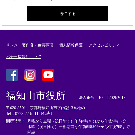
リンク・著作権・免責事項
個人情報保護
アクセシビリティ
バナー広告について
＜
＜
＜
外
外
外
福知山市役所
部
部
部
法人番号 4000020262013
リ
リ
リ
〒620-8501 京都府福知山市字内記13番地の1
ン
ン
ン
Tel：0773-22-6111（代表）
ク
ク
ク
＞
＞
＞
開庁時間：
月曜から金曜（祝日除く）午前8時30分から午後5時15分
水曜（祝日除く）一部窓口を午前8時30分から午後7時まで
開設