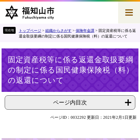
ペ
メ
ー
ニ
ジ
ュ
の
ー
先
を
トップページ
>
組織からさがす
>
保険年金課
>
固定資産税等に係る返
頭
飛
還金取扱要綱の制定に係る国民健康保険税（料）の返還について
で
ば
す
し
本
。
て
固定資産税等に係る返還金取扱要綱
文
本
の制定に係る国民健康保険税（料）
文
へ
の返還について
ページ内目次
ページID：0032292
更新日：2021年2月1日更新