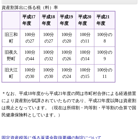
資産割算出に係る税（料）率
平成17
平成18
平成19
平成20
平成21
年度
年度
年度
年度
年度
旧三和
100分
100分
100分
100分
100分の
町
の27
の27
の20
の11
8
旧夜久
100分
100分
100分
100分
100分の
野町
の44
の32
の26
の14
9
旧大江
100分
100分
100分
100分
100分の
町
の30
の30
の24
の15
11
＊なお、平成18年度から平成21年度の間は市町村合併による経過措置
により資産割が賦課されていたものであり、平成22年度以降は資産割
は廃止となっています。（現在は所得割・均等割・平等割の合算で国
民健康保険料としています。）
固定資産税等に係る返還金取扱要綱の制定について