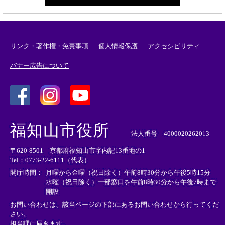
リンク・著作権・免責事項
個人情報保護
アクセシビリティ
バナー広告について
＜
＜
＜
外
外
外
福知山市役所
部
部
部
法人番号 4000020262013
リ
リ
リ
〒620-8501 京都府福知山市字内記13番地の1
ン
ン
ン
Tel：0773-22-6111（代表）
ク
ク
ク
＞
＞
＞
開庁時間：
月曜から金曜（祝日除く）午前8時30分から午後5時15分
水曜（祝日除く）一部窓口を午前8時30分から午後7時まで
開設
お問い合わせは、該当ページの下部にあるお問い合わせから行ってくだ
さい。
担当課に届きます。