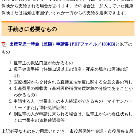
保険から支給される場合があります。その場合は、加入していた健康
保険または福知山市国保いずれか一方からの支給を選択できます。
手続きに必要なもの
出産育児一時金（差額）申請書 [PDFファイル／103KB]
と以下の
もの
世帯主の振込口座がわかるもの
母子健康手帳（妊娠12週以上の流産・死産の場合は医師の証
明）
医療機関から交付される直接支払制度に関する合意文書の写し
出産費用の領収書（産科医療補償制度対象の分娩であることが
わかるもの）
申請する人（世帯主）の本人確認ができるもの（マイナンバー
カードまたは運転免許証等）
別世帯の人が申請に来られる場合は、世帯主からの委任状もし
くは世帯主の資格確認書等
上記必要なものをご用意いただき、市役所保険年金課・市役所各支所