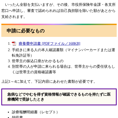
いったん全額を支払いますが、その後、市役所保険年金課・各支所
窓口へ申請し、審査で認められれば自己負担額を除いた額があとから
支給されます。
申請に必要なもの
療養費申請書 [PDFファイル／168KB]
手続きに来る人の本人確認書類（マイナンバーカードまたは運
転免許証等）
世帯主の振込口座がわかるもの
別世帯の人が申請に来られる場合は、世帯主からの委任状もし
くは世帯主の資格確認書等
上記1～4に加えて、下記内容にあわせた書類が必要です。
急病などでやむを得ず資格情報が確認できるものを持たずに医
療機関で受診したとき
診療報酬明細書（レセプト）
領収書