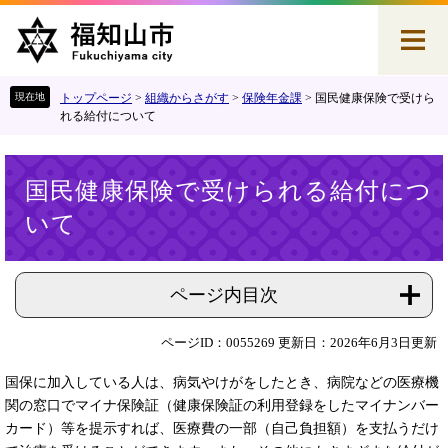
ペ
メ
ー
ニ
ジ
ュ
の
ー
先
を
トップページ
>
組織からさがす
>
保険年金課
>
国民健康保険で受けら
頭
飛
れる給付について
で
ば
す
し
本
。
て
国民健康保険で受けられる給付につ
文
本
いて
文
へ
ページ内目次
ページID：0055269
更新日：2026年6月3日更新
国保に加入している人は、病気やけがをしたとき、病院などの医療機
関の窓口でマイナ保険証（健康保険証の利用登録をしたマイナンバー
カード）等を提示すれば、医療費の一部（自己負担額）を支払うだけ