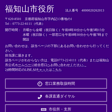
＜
＜
＜
外
外
外
福知山市役所
部
部
部
法人番号 4000020262013
リ
リ
リ
〒620-8501 京都府福知山市字内記13番地の1
ン
ン
ン
Tel：0773-22-6111（代表）
ク
ク
ク
＞
＞
＞
開庁時間：
月曜から金曜（祝日除く）午前8時30分から午後5時15分
水曜（祝日除く）一部窓口を午前8時30分から午後7時まで
開設
お問い合わせは、該当ページの下部にあるお問い合わせから行ってくだ
さい。
担当課に届きます。
該当ページがわからない方は、電話0773-22-6111（代表）または
福知山
市公式ホームページ総合窓口へお問い合わせください。
24時間対応のLINE AIチャットはこちら
＜
外
窓口業務取扱時間
部
リ
ン
各課直通ダイヤル
ク
＞
市役所・支所