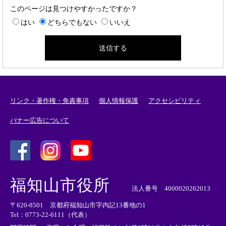
このページは見つけやすかったですか？
はい
どちらでもない
いいえ
リンク・著作権・免責事項
個人情報保護
アクセシビリティ
バナー広告について
＜
＜
＜
外
外
外
福知山市役所
部
部
部
法人番号 4000020262013
リ
リ
リ
〒620-8501 京都府福知山市字内記13番地の1
ン
ン
ン
Tel：0773-22-6111（代表）
ク
ク
ク
＞
＞
＞