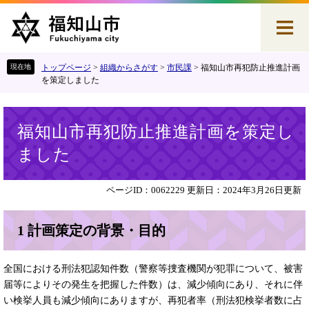
ペ
メ
ー
ニ
ジ
ュ
の
ー
先
を
トップページ
>
組織からさがす
>
市民課
>
福知山市再犯防止推進計画
頭
飛
を策定しました
で
ば
す
し
本
。
て
福知山市再犯防止推進計画を策定し
文
本
ました
文
へ
ページID：0062229
更新日：2024年3月26日更新
1 計画策定の背景・目的
全国における刑法犯認知件数（警察等捜査機関が犯罪について、被害
届等によりその発生を把握した件数）は、減少傾向にあり、それに伴
い検挙人員も減少傾向にありますが、再犯者率（刑法犯検挙者数に占