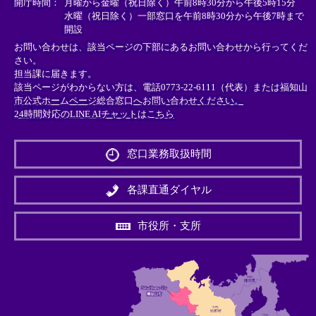
開庁時間：
月曜から金曜（祝日除く）午前8時30分から午後5時15分
水曜（祝日除く）一部窓口を午前8時30分から午後7時まで
開設
お問い合わせは、該当ページの下部にあるお問い合わせから行ってくだ
さい。
担当課に届きます。
該当ページがわからない方は、電話0773-22-6111（代表）または
福知山
市公式ホームページ総合窓口へお問い合わせください。
24時間対応のLINE AIチャットはこちら
＜
外
窓口業務取扱時間
部
リ
ン
各課直通ダイヤル
ク
＞
市役所・支所