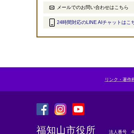
メールでのお問い合わせはこちら
24時間対応のLINE AIチャットはこ
＜
外
部
リ
ン
ク
＞
リンク・著作
＜
＜
＜
外
外
外
福知山市役所
法人番号 400
部
部
部