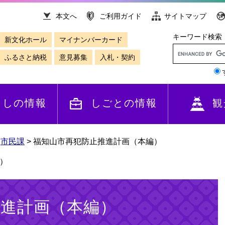
本文へ
ご利用ガイド
サイトマップ
キーワード検索
新文化ホール
マイナンバーカード
ふるさと納税
意見募集
入札・契約
らしの情報
しごとの情報
観
>
市民課
>
福知山市再犯防止推進計画（本編）
）
推進計画（本編）