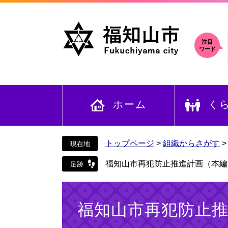
ペ
メ
ー
ニ
ジ
ュ
の
ー
注目
ワード
先
を
頭
飛
で
ば
す
し
ホーム
く
。
て
本
文
へ
トップページ
>
組織からさがす
福知山市再犯防止推進計画（本編
本
文
福知山市再犯防止