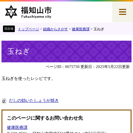
ペ
メ
ー
ニ
ジ
ュ
の
ー
先
を
トップページ
>
組織からさがす
>
健康医療課
>
玉ねぎ
頭
飛
で
ば
本
す
し
玉ねぎ
文
。
て
本
文
ページID：0075750
更新日：2025年5月22日更新
へ
玉ねぎを使ったレシピです。
だしの効いたしょうが焼き
このページに関するお問い合わせ先
健康医療課