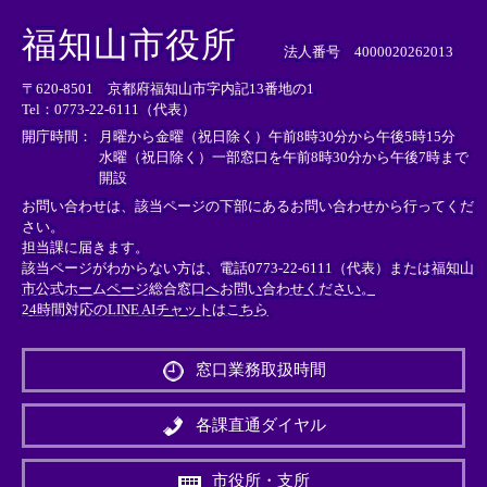
＜
＜
＜
外
外
外
福知山市役所
部
部
部
法人番号 4000020262013
リ
リ
リ
〒620-8501 京都府福知山市字内記13番地の1
ン
ン
ン
Tel：0773-22-6111（代表）
ク
ク
ク
＞
＞
＞
開庁時間：
月曜から金曜（祝日除く）午前8時30分から午後5時15分
水曜（祝日除く）一部窓口を午前8時30分から午後7時まで
開設
お問い合わせは、該当ページの下部にあるお問い合わせから行ってくだ
さい。
担当課に届きます。
該当ページがわからない方は、電話0773-22-6111（代表）または
福知山
市公式ホームページ総合窓口へお問い合わせください。
24時間対応のLINE AIチャットはこちら
＜
外
窓口業務取扱時間
部
リ
ン
各課直通ダイヤル
ク
＞
市役所・支所