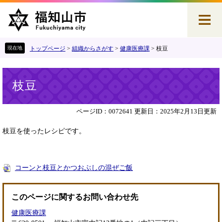
ペ
メ
ー
ニ
ジ
ュ
の
ー
先
を
トップページ
>
組織からさがす
>
健康医療課
>
枝豆
頭
飛
で
ば
本
す
し
枝豆
文
。
て
本
文
ページID：0072641
更新日：2025年2月13日更新
へ
枝豆を使ったレシピです。
コーンと枝豆とかつおぶしの混ぜご飯
このページに関するお問い合わせ先
健康医療課