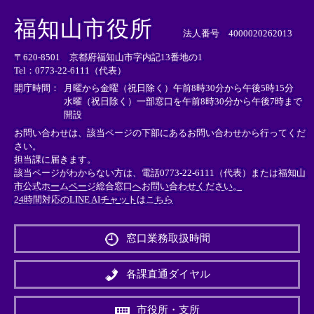
＜
＜
＜
外
外
外
福知山市役所
部
部
部
法人番号 4000020262013
リ
リ
リ
〒620-8501 京都府福知山市字内記13番地の1
ン
ン
ン
Tel：0773-22-6111（代表）
ク
ク
ク
＞
＞
＞
開庁時間：
月曜から金曜（祝日除く）午前8時30分から午後5時15分
水曜（祝日除く）一部窓口を午前8時30分から午後7時まで
開設
お問い合わせは、該当ページの下部にあるお問い合わせから行ってくだ
さい。
担当課に届きます。
該当ページがわからない方は、電話0773-22-6111（代表）または
福知山
市公式ホームページ総合窓口へお問い合わせください。
24時間対応のLINE AIチャットはこちら
＜
外
窓口業務取扱時間
部
リ
ン
各課直通ダイヤル
ク
＞
市役所・支所