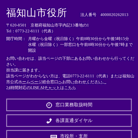
＜
＜
＜
外
外
外
福知山市役所
部
部
部
法人番号 4000020262013
リ
リ
リ
〒620-8501 京都府福知山市字内記13番地の1
ン
ン
ン
Tel：0773-22-6111（代表）
ク
ク
ク
＞
＞
＞
開庁時間：
月曜から金曜（祝日除く）午前8時30分から午後5時15分
水曜（祝日除く）一部窓口を午前8時30分から午後7時まで
開設
お問い合わせは、該当ページの下部にあるお問い合わせから行ってくだ
さい。
担当課に届きます。
該当ページがわからない方は、電話0773-22-6111（代表）または
福知山
市公式ホームページ総合窓口へお問い合わせください。
24時間対応のLINE AIチャットはこちら
＜
外
窓口業務取扱時間
部
リ
ン
各課直通ダイヤル
ク
＞
市役所・支所