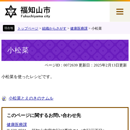
ペ
メ
ー
ニ
ジ
ュ
の
ー
先
を
トップページ
>
組織からさがす
>
健康医療課
>
小松菜
頭
飛
で
ば
本
す
し
小松菜
文
。
て
本
文
ページID：0072639
更新日：2025年2月13日更新
へ
小松菜を使ったレシピです。
小松菜とえのきのナムル
このページに関するお問い合わせ先
健康医療課