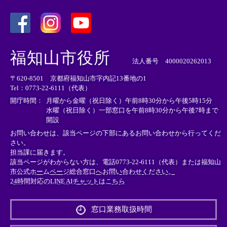
＜
＜
＜
外
外
外
福知山市役所
部
部
部
法人番号 4000020262013
リ
リ
リ
〒620-8501 京都府福知山市字内記13番地の1
ン
ン
ン
Tel：0773-22-6111（代表）
ク
ク
ク
＞
＞
＞
開庁時間：
月曜から金曜（祝日除く）午前8時30分から午後5時15分
水曜（祝日除く）一部窓口を午前8時30分から午後7時まで
開設
お問い合わせは、該当ページの下部にあるお問い合わせから行ってくだ
さい。
担当課に届きます。
該当ページがわからない方は、電話0773-22-6111（代表）または
福知山
市公式ホームページ総合窓口へお問い合わせください。
24時間対応のLINE AIチャットはこちら
＜
外
窓口業務取扱時間
部
リ