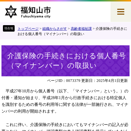
ペ
メ
ー
ニ
ジ
ュ
の
ー
先
を
トップページ
>
組織からさがす
>
高齢者福祉課
>
介護保険の手続きに
頭
飛
おける個人番号（マイナンバー）の取扱い
で
ば
す
し
本
。
て
介護保険の手続きにおける個人番号
文
本
（マイナンバー）の取扱い
文
へ
ページID：0073379
更新日：2025年4月1日更新
平成27年10月から個人番号（以下、「マイナンバー」という。）の
付番・通知が始まり、平成28年1月から行政手続きにおける特定個人
を識別するための番号の利用等に関する法律が一部施行され、マイナ
ンバーの利用が開始されます。
これに伴い、介護保険の手続きにおいてもマイナンバーの記入が必