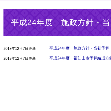
本
文
平成24年度 施政方針・
平成24年度 施政方針・当初予算
2018年12月7日更新
平成24年度 福知山市予算編成方
2018年12月7日更新