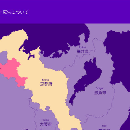
ー広告について