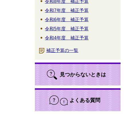
令和8年度 補正予算
令和7年度 補正予算
令和6年度 補正予算
令和5年度 補正予算
令和4年度 補正予算
補正予算の一覧
見つからないときは
よくある質問