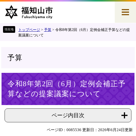
ペ
メ
ー
ニ
ジ
ュ
の
ー
先
を
トップページ
>
予算
>
令和8年第2回（6月）定例会補正予算などの提
頭
飛
案議案について
で
ば
す
し
。
て
予算
本
文
へ
本
令和8年第2回（6月）定例会補正予
文
算などの提案議案について
ページ内目次
ページID：0085536
更新日：2026年6月24日更新