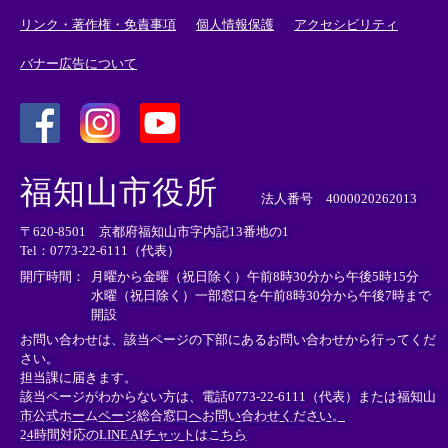
リンク・著作権・免責事項
個人情報保護
アクセシビリティ
バナー広告について
＜
＜
＜
外
外
外
福知山市役所
部
部
部
法人番号 4000020262013
リ
リ
リ
〒620-8501 京都府福知山市字内記13番地の1
ン
ン
ン
Tel：0773-22-6111（代表）
ク
ク
ク
＞
＞
＞
開庁時間：
月曜から金曜（祝日除く）午前8時30分から午後5時15分
水曜（祝日除く）一部窓口を午前8時30分から午後7時まで
開設
お問い合わせは、該当ページの下部にあるお問い合わせから行ってくだ
さい。
担当課に届きます。
該当ページがわからない方は、電話0773-22-6111（代表）または
福知山
市公式ホームページ総合窓口へお問い合わせください。
24時間対応のLINE AIチャットはこちら