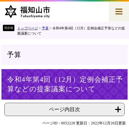
ペ
メ
ー
ニ
ジ
ュ
の
ー
先
を
トップページ
>
予算
>
令和4年第4回（12月）定例会補正予算などの提
頭
飛
案議案について
で
ば
す
し
。
て
予算
本
文
へ
本
令和4年第4回（12月）定例会補正予
文
算などの提案議案について
ページ内目次
ページID：0052228
更新日：2022年12月26日更新