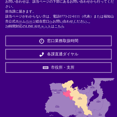
お問い合わせは、該当ページの下部にあるお問い合わせから行ってくだ
さい。
担当課に届きます。
該当ページがわからない方は、電話0773-22-6111（代表）または
福知山
市公式ホームページ総合窓口へお問い合わせください。
24時間対応のLINE AIチャットはこちら
＜
外
窓口業務取扱時間
部
リ
ン
各課直通ダイヤル
ク
＞
市役所・支所