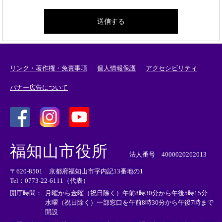
リンク・著作権・免責事項
個人情報保護
アクセシビリティ
バナー広告について
＜
＜
＜
外
外
外
福知山市役所
部
部
部
法人番号 4000020262013
リ
リ
リ
〒620-8501 京都府福知山市字内記13番地の1
ン
ン
ン
Tel：0773-22-6111（代表）
ク
ク
ク
＞
＞
＞
開庁時間：
月曜から金曜（祝日除く）午前8時30分から午後5時15分
水曜（祝日除く）一部窓口を午前8時30分から午後7時まで
開設