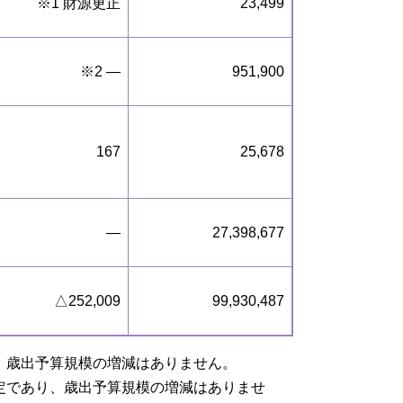
※1 財源更正
23,499
※2 ―
951,900
167
25,678
―
27,398,677
△252,009
99,930,487
、歳出予算規模の増減はありません。
定であり、歳出予算規模の増減はありませ