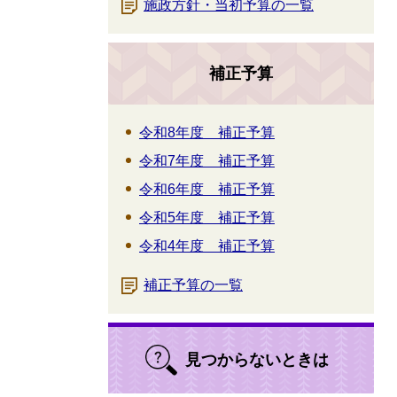
施政方針・当初予算の一覧
補正予算
令和8年度 補正予算
令和7年度 補正予算
令和6年度 補正予算
令和5年度 補正予算
令和4年度 補正予算
補正予算の一覧
見つからないときは