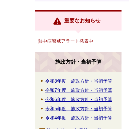
重要なお知らせ
熱中症警戒アラート発表中
施政方針・当初予算
令和8年度 施政方針・当初予算
令和7年度 施政方針・当初予算
令和6年度 施政方針・当初予算
令和5年度 施政方針・当初予算
令和4年度 施政方針・当初予算