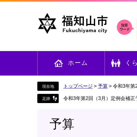
ペ
メ
ー
ニ
ジ
ュ
の
ー
注目
ワード
先
を
頭
飛
で
ば
す
し
ホーム
く
。
て
本
文
へ
トップページ
>
予算
>
令和3年第
令和3年第2回（3月）定例会補正
予算