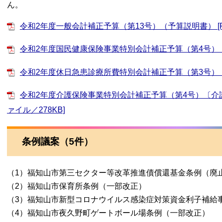
ん。
令和2年度一般会計補正予算（第13号）（予算説明書） [PD
令和2年度国民健康保険事業特別会計補正予算（第4号）（予算
令和2年度休日急患診療所費特別会計補正予算（第3号）（予算
令和2年度介護保険事業特別会計補正予算（第4号）〔介護
ァイル／278KB]
条例議案（5件）
（1）福知山市第三セクター等改革推進債償還基金条例（廃
（2）福知山市保育所条例（一部改正）
（3）福知山市新型コロナウイルス感染症対策資金利子補給
（4）福知山市夜久野町ゲートボール場条例（一部改正）