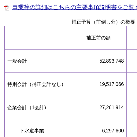
事業等の詳細はこちらの主要事項説明書をご覧くださ
補正予算（前倒し分）の概要
補正前の額
一般会計
52,893,748
特別会計（補正会計なし）
19,517,066
企業会計（1会計)
27,261,914
下水道事業
6,297,600