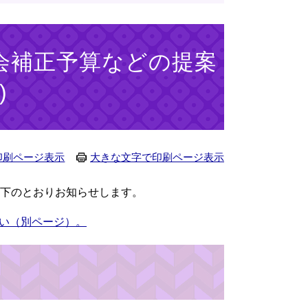
例会補正予算などの提案
)
印刷ページ表示
大きな文字で印刷ページ表示
以下のとおりお知らせします。
い（別ページ）。