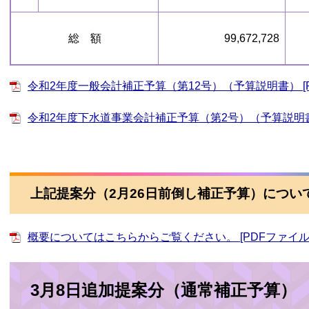
総 額
99,672,728
令和2年度一般会計補正予算（第12号）（予算説明書） [PD
令和2年度下水道事業会計補正予算（第2号）（予算説明書） 
上記提案分（2月26日前倒し補正予算）につい
概要についてはこちらからご覧ください。 [PDFファイル／
3月8日追加提案分（通常補正予算）