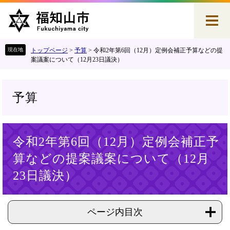
ペ
メ
ー
ニ
ジ
ュ
の
ー
先
を
トップページ
>
予算
>
令和2年第6回（12月）定例会補正予算などの提
頭
飛
案議案について（12月23日議決）
で
ば
す
し
。
て
予算
本
文
へ
本
令和2年第6回（12月）定例会補正予
文
算などの提案議案について（12月
23日議決）
ページ内目次