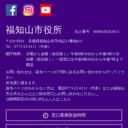
＜
＜
＜
外
外
外
福知山市役所
部
部
部
法人番号 4000020262013
リ
リ
リ
〒620-8501 京都府福知山市字内記13番地の1
ン
ン
ン
Tel：0773-22-6111（代表）
ク
ク
ク
＞
＞
＞
開庁時間：
月曜から金曜（祝日除く）午前8時30分から午後5時15分
水曜（祝日除く）一部窓口を午前8時30分から午後7時まで
開設
お問い合わせは、該当ページの下部にあるお問い合わせから行ってくだ
さい。
担当課に届きます。
該当ページがわからない方は、電話0773-22-6111（代表）または
福知山
市公式ホームページ総合窓口へお問い合わせください。
24時間対応のLINE AIチャットはこちら
＜
外
窓口業務取扱時間
部
リ
ン