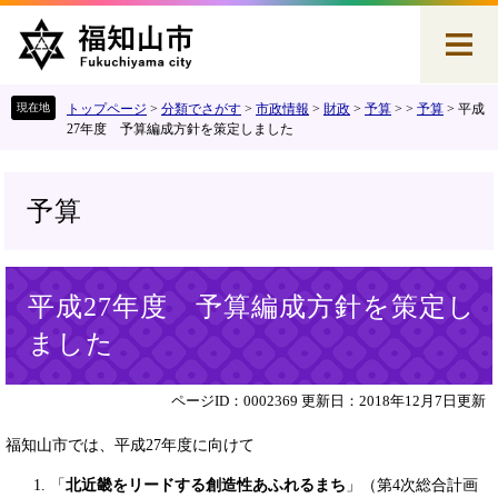
ペ
メ
ー
ニ
ジ
ュ
の
ー
先
を
トップページ
>
分類でさがす
>
市政情報
>
財政
>
予算
>
>
予算
>
平成
頭
飛
27年度 予算編成方針を策定しました
で
ば
す
し
。
て
予算
本
文
へ
本
平成27年度 予算編成方針を策定し
文
ました
ページID：0002369
更新日：2018年12月7日更新
福知山市では、平成27年度に向けて
「
北近畿をリードする創造性あふれるまち
」（第4次総合計画