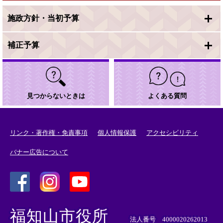
施政方針・当初予算
補正予算
見つからないときは
よくある質問
リンク・著作権・免責事項
個人情報保護
アクセシビリティ
バナー広告について
＜
＜
＜
外
外
外
福知山市役所
部
部
部
法人番号 4000020262013