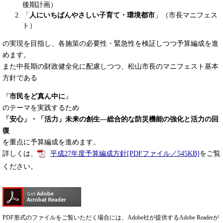
後期計画）
「
人にいちばんやさしい子育て・環境都市
」（市長マニフェス
ト）
の実現を目指し、各施策の必要性・緊急性を検証しつつ予算編成を進
めます。
また中長期の財政健全化に配慮しつつ、松山市長のマニフェスト基本
方針である
『
市民をど真ん中に
』
のテーマを実践するため
「安心」・「活力」未来の創生―総合的な防災機能の強化と活力の回
復
を重点に予算編成を進めます。
詳しくは、
平成27年度予算編成方針[PDFファイル／545KB]
をご覧
ください。
PDF形式のファイルをご覧いただく場合には、Adobe社が提供するAdobe Readerが