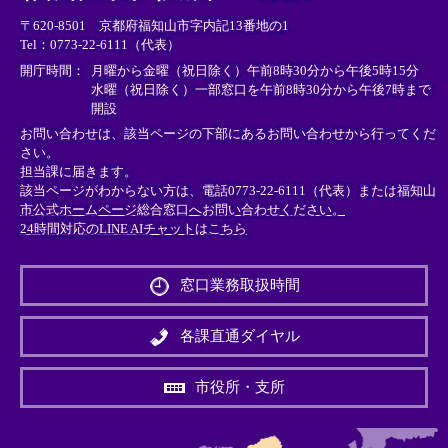
リ
リ
リ
〒620-8501 京都府福知山市字内記13番地の1
ン
ン
ン
Tel：0773-22-6111（代表）
ク
ク
ク
＞
＞
＞
開庁時間：
月曜から金曜（祝日除く）午前8時30分から午後5時15分
水曜（祝日除く）一部窓口を午前8時30分から午後7時まで
開設
お問い合わせは、該当ページの下部にあるお問い合わせから行ってくだ
さい。
担当課に届きます。
該当ページがわからない方は、電話0773-22-6111（代表）または
福知山
市公式ホームページ総合窓口へお問い合わせください。
24時間対応のLINE AIチャットはこちら
＜
外
窓口業務取扱時間
部
リ
ン
各課直通ダイヤル
ク
＞
市役所・支所