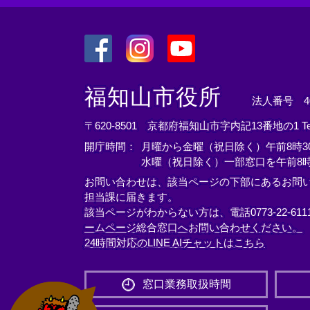
＜
＜
＜
外
外
外
福知山市役所
法人番号 400
部
部
部
リ
リ
リ
〒620-8501 京都府福知山市字内記13番地の1
T
ン
ン
ン
開庁時間：
月曜から金曜（祝日除く）午前8時30
ク
ク
ク
水曜（祝日除く）一部窓口を午前8時
＞
＞
＞
お問い合わせは、該当ページの下部にあるお問
担当課に届きます。
該当ページがわからない方は、電話0773-22-61
ームページ総合窓口へお問い合わせください。
24時間対応のLINE AIチャットはこちら
＜
外
窓口業務取扱時間
部
リ