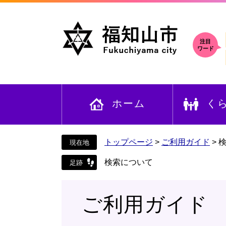
ペ
メ
ー
ニ
ジ
ュ
の
ー
注目
ワード
先
を
頭
飛
で
ば
す
し
ホーム
く
。
て
本
文
へ
トップページ
>
ご利用ガイド
>
検索について
ご利用ガイド