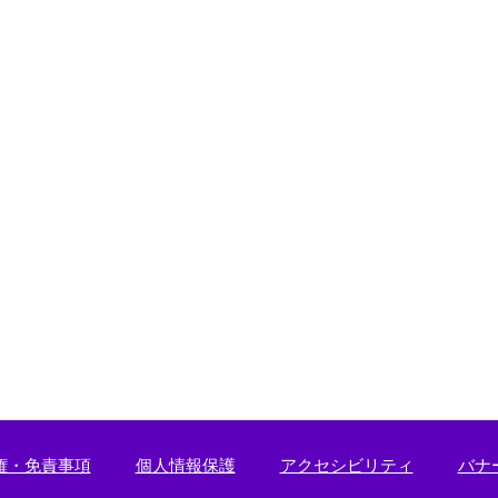
ン
ク
＞
権・免責事項
個人情報保護
アクセシビリティ
バナ