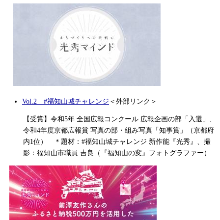
​
Vol.2 #福知山城チャレンジ
＜外部リンク＞
【受賞】令和5年 全国広報コンクール 広報企画の部「入選」、
令和4年度京都広報賞 写真の部・組み写真「知事賞」（京都府
内1位） ＊題材：#福知山城チャレンジ 新作能『光秀』、撮
影：福知山市職員 吉良（『福知山の変』フォトグラファー）