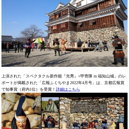
上演された「スペクタクル新作能『光秀』×甲冑隊 in 福知山城」のレ
ポートが掲載された「広報ふくちやま2022年4月号」は、京都広報賞
で知事賞（府内1位）を受賞！​
詳細はこちら