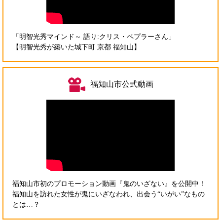
「明智光秀マインド～ 語り:クリス・ペプラーさん」
【明智光秀が築いた城下町 京都 福知山】
福知山市公式動画
福知山市初のプロモーション動画『鬼のいざない』を公開中！
福知山を訪れた女性が鬼にいざなわれ、出会う“いがい”なもの
とは…？