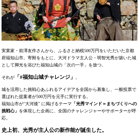
実業家・前澤友作さんから、ふるさと納税500万円をいただいた京都
府福知山市。寄附をもとに、大河ドラマ主人公・明智光秀が築いた城
として脚光を浴びた福知山城の「次の一手」を放つ。
「#福知山城チャレンジ」
それが
。
城を活用した挑戦心あふれるアイデアを全国から募集し、一般投票で
選ばれた提案者が500万円を元手に実行する。
福知山市が“大河後” に掲げるテーマ
「光秀マインド＝まちづくりへの
挑戦心」
を体現した企画に、全国のチャレンジャーやサポーターが呼
応。
史上初、光秀が主人公の新作能が誕生した。