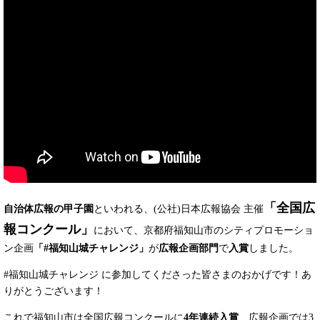
「全国広
自治体広報の甲子園
といわれる、(公社)日本広報協会 主催
報コンクール」
において、京都府福知山市のシティプロモーショ
ン企画
「#福知山城チャレンジ」
が
広報企画部門
で
入賞
しました。
#福知山城チャレンジ に参加してくださった皆さまのおかげです！あ
りがとうございます！
​これで福知山市は全国広報コンクールに
4年連続入賞
、広報企画では3