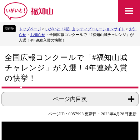
ペ
メ
ー
ニ
ジ
ュ
の
ー
トップページ
>
いがいと！福知山 シティプロモーションサイト
>
お知
先
を
らせ
>
お知らせ
>
全国広報コンクールで「#福知山城チャレンジ」が
頭
飛
入選！4年連続入賞の快挙！
で
ば
す
し
本
。
て
全国広報コンクールで「#福知山城
文
本
チャレンジ」が入選！4年連続入賞
文
へ
の快挙！
ページ内目次
ページID：0057993
更新日：2023年4月28日更新