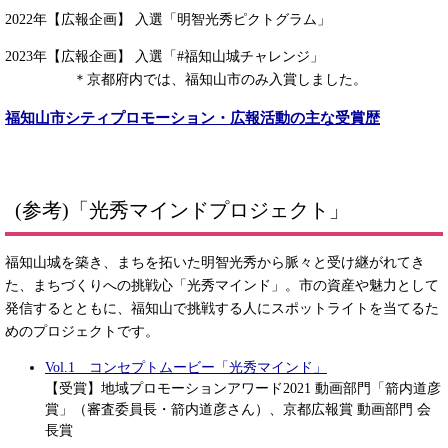
2022年【広報企画】 入選「明智光秀ピクトグラム」
2023年【広報企画】 入選「#福知山城チャレンジ」
＊京都府内では、福知山市のみ入賞しました。
福知山市シティプロモーション・広報活動の主な受賞歴
(参考)「光秀マインドプロジェクト」
福知山城を築き、まちを拓いた明智光秀から脈々と受け継がれてき
た、まちづくりへの挑戦心「光秀マインド」。市の資産や魅力として
発信するとともに、福知山で挑戦する人にスポットライトを当てるた
めのプロジェクトです。
Vol.1 コンセプトムービー「光秀マインド」
【受賞】地域プロモーションアワード2021 動画部門「箭内道彦
賞」（審査委員長・箭内道彦さん）、京都広報賞 動画部門 会
長賞