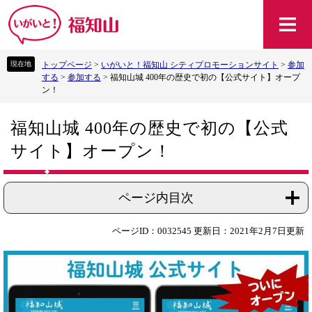
ペ
メ
ー
ニ
ジ
ュ
の
ー
トップページ
>
いがいと！福知山 シティプロモーションサイト
>
参加
先
を
する
>
参加する
>
福知山城 400年の歴史で初の【公式サイト】オープ
頭
飛
ン！
で
ば
す
し
本
。
て
福知山城 400年の歴史で初の【公式
文
本
サイト】オープン！
文
へ
ページ内目次
ページID：0032545
更新日：2021年2月7日更新