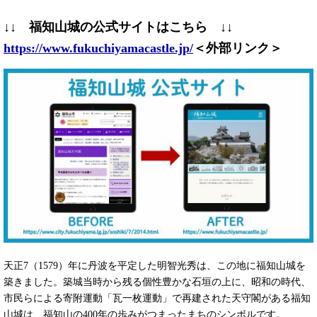
↓↓ 福知山城の公式サイトはこちら ↓↓
https://www.fukuchiyamacastle.jp/
＜外部リンク＞
天正7（1579）年に丹波を平定した明智光秀は、この地に福知山城を
築きました。築城当時から残る個性豊かな石垣の上に、昭和の時代、
市民らによる寄附運動「瓦一枚運動」で再建された天守閣がある福知
山城は、福知山の400年の歩みがつまったまちのシンボルです。