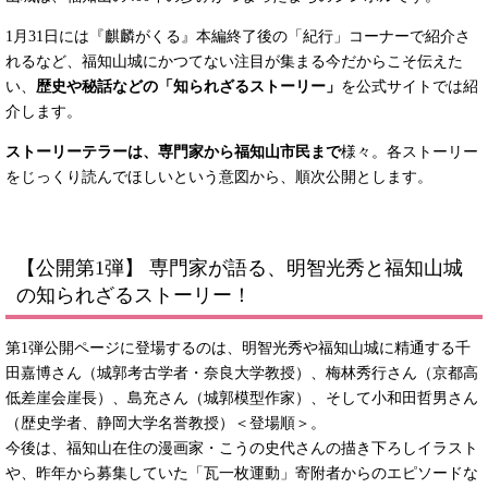
1月31日には『麒麟がくる』本編終了後の「紀行」コーナーで紹介さ
れるなど、福知山城にかつてない注目が集まる今だからこそ伝えた
い、
歴史や秘話などの「知られざるストーリー」
を公式サイトでは紹
介します。
ストーリーテラーは、専門家から福知山市民まで
様々。各ストーリー
をじっくり読んでほしいという意図から、順次公開とします。
【公開第1弾】 専門家が語る、明智光秀と福知山城
の知られざるストーリー！
第1弾公開ページに登場するのは、明智光秀や福知山城に精通する千
田嘉博さん（城郭考古学者・奈良大学教授）、梅林秀行さん（京都高
低差崖会崖長）、島充さん（城郭模型作家）、そして小和田哲男さん
（歴史学者、静岡大学名誉教授）＜登場順＞。
今後は、福知山在住の漫画家・こうの史代さんの描き下ろしイラスト
や、昨年から募集していた「瓦一枚運動」寄附者からのエピソードな