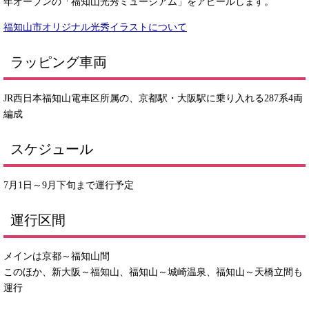
年オープンの「福知山光秀ミュージアム」をアピールします。
福知山市オリジナル光秀イラストについて
ラッピング車両
JR西日本福知山電車区所属の、京都駅・大阪駅に乗り入れる287系4両
編成
スケジュール
7月1日～9月下旬まで運行予定
運行区間
メインは京都～福知山間
このほか、新大阪～福知山、福知山～城崎温泉、福知山～天橋立間も
運行