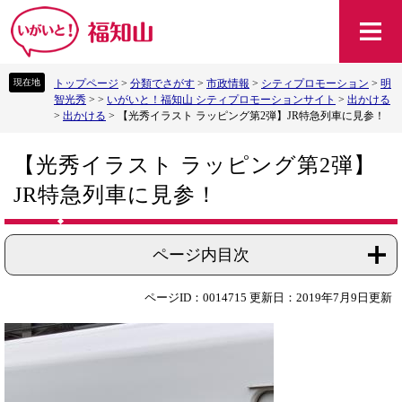
ペ
メ
ー
ニ
ジ
ュ
の
ー
トップページ
>
分類でさがす
>
市政情報
>
シティプロモーション
>
明
先
を
智光秀
>
>
いがいと！福知山 シティプロモーションサイト
>
出かける
頭
飛
>
出かける
>
【光秀イラスト ラッピング第2弾】JR特急列車に見参！
で
ば
す
し
本
。
て
【光秀イラスト ラッピング第2弾】
文
本
JR特急列車に見参！
文
へ
ページ内目次
ページID：0014715
更新日：2019年7月9日更新