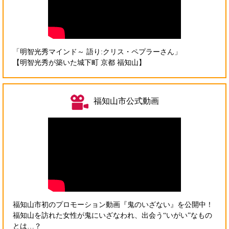
「明智光秀マインド～ 語り:クリス・ペプラーさん」
【明智光秀が築いた城下町 京都 福知山】
福知山市公式動画
福知山市初のプロモーション動画『鬼のいざない』を公開中！
福知山を訪れた女性が鬼にいざなわれ、出会う“いがい”なもの
とは…？