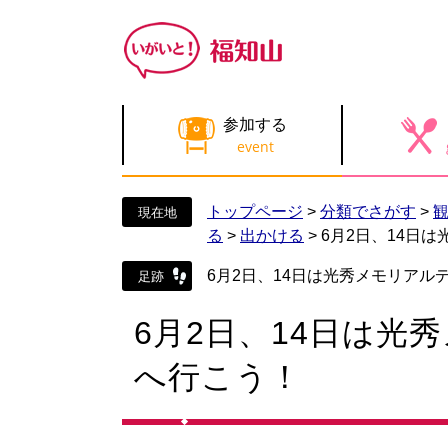
ペ
メ
ー
ニ
ジ
ュ
の
ー
先
を
参加する
頭
飛
で
ば
す
し
。
て
トップページ
>
分類でさがす
>
本
る
>
出かける
>
6月2日、14日
文
へ
6月2日、14日は光秀メモリアル
本
6月2日、14日は光
文
へ行こう！