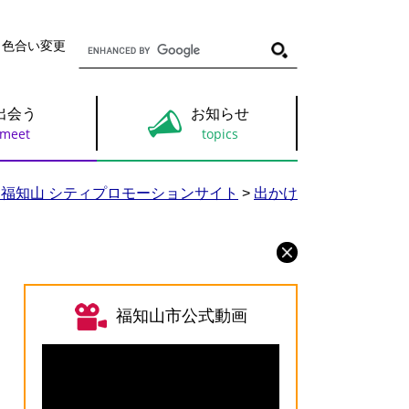
G
・色合い変更
o
o
g
l
出会う
お知らせ
e
カ
ス
タ
ム
福知山 シティプロモーションサイト
>
出かけ
検
索
福知山市公式動画