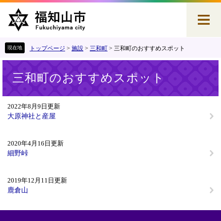
ペ
メ
ー
ニ
ジ
ュ
の
ー
先
を
トップページ
>
施設
>
三和町
>
三和町のおすすめスポット
頭
飛
本
で
ば
三和町のおすすめスポット
文
す
し
。
て
本
2022年8月9日更新
文
大原神社と産屋
へ
2020年4月16日更新
細野峠
2019年12月11日更新
鹿倉山