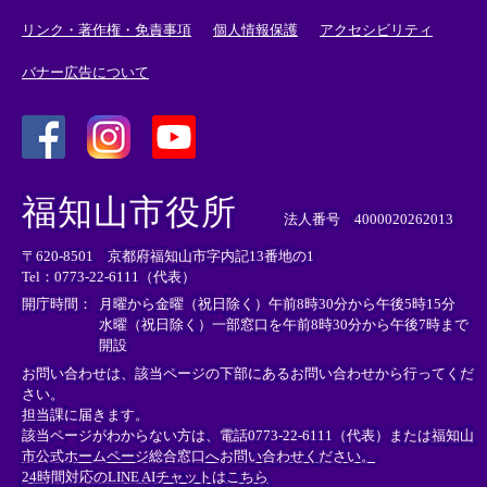
リンク・著作権・免責事項
個人情報保護
アクセシビリティ
バナー広告について
＜
＜
＜
外
外
外
福知山市役所
部
部
部
法人番号 4000020262013
リ
リ
リ
〒620-8501 京都府福知山市字内記13番地の1
ン
ン
ン
Tel：0773-22-6111（代表）
ク
ク
ク
＞
＞
＞
開庁時間：
月曜から金曜（祝日除く）午前8時30分から午後5時15分
水曜（祝日除く）一部窓口を午前8時30分から午後7時まで
開設
お問い合わせは、該当ページの下部にあるお問い合わせから行ってくだ
さい。
担当課に届きます。
該当ページがわからない方は、電話0773-22-6111（代表）または
福知山
市公式ホームページ総合窓口へお問い合わせください。
24時間対応のLINE AIチャットはこちら