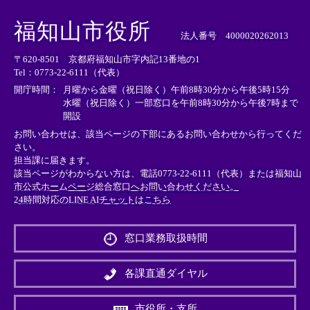
＜
＜
＜
外
外
外
福知山市役所
部
部
部
法人番号 4000020262013
リ
リ
リ
〒620-8501 京都府福知山市字内記13番地の1
ン
ン
ン
Tel：0773-22-6111（代表）
ク
ク
ク
＞
＞
＞
開庁時間：
月曜から金曜（祝日除く）午前8時30分から午後5時15分
水曜（祝日除く）一部窓口を午前8時30分から午後7時まで
開設
お問い合わせは、該当ページの下部にあるお問い合わせから行ってくだ
さい。
担当課に届きます。
該当ページがわからない方は、電話0773-22-6111（代表）または
福知山
市公式ホームページ総合窓口へお問い合わせください。
24時間対応のLINE AIチャットはこちら
＜
外
窓口業務取扱時間
部
リ
ン
各課直通ダイヤル
ク
＞
市役所・支所