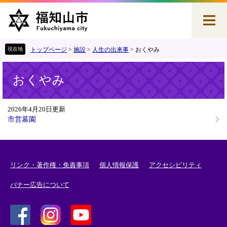
ペ
メ
ー
ニ
ジ
ュ
の
ー
先
を
トップページ
>
施設
>
人生の出来事
>
おくやみ
頭
飛
本
で
ば
おくやみ
文
す
し
。
て
本
2026年4月20日更新
文
市営墓園
へ
リンク・著作権・免責事項
個人情報保護
アクセシビリティ
バナー広告について