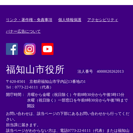
リンク・著作権・免責事項
個人情報保護
アクセシビリティ
バナー広告について
＜
＜
＜
外
外
外
福知山市役所
部
部
部
法人番号 4000020262013
リ
リ
リ
〒620-8501 京都府福知山市字内記13番地の1
ン
ン
ン
Tel：0773-22-6111（代表）
ク
ク
ク
＞
＞
＞
開庁時間：
月曜から金曜（祝日除く）午前8時30分から午後5時15分
水曜（祝日除く）一部窓口を午前8時30分から午後7時まで
開設
お問い合わせは、該当ページの下部にあるお問い合わせから行ってくだ
さい。
担当課に届きます。
該当ページがわからない方は、電話0773-22-6111（代表）または
福知山