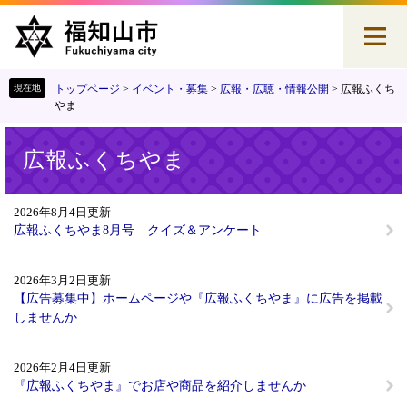
ペ
メ
ー
ニ
ジ
ュ
の
ー
先
を
トップページ
>
イベント・募集
>
広報・広聴・情報公開
>
広報ふくち
頭
飛
やま
で
ば
本
す
し
広報ふくちやま
文
。
て
本
文
2026年8月4日更新
へ
広報ふくちやま8月号 クイズ＆アンケート
2026年3月2日更新
【広告募集中】ホームページや『広報ふくちやま』に広告を掲載
しませんか
2026年2月4日更新
『広報ふくちやま』でお店や商品を紹介しませんか