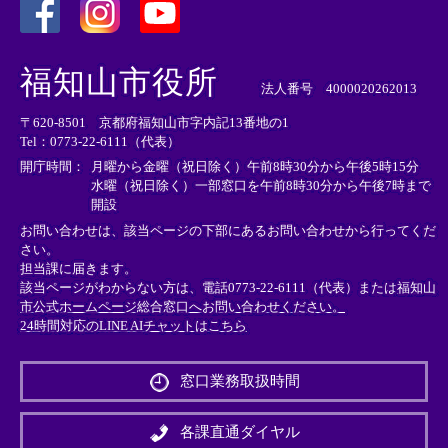
＜
＜
＜
外
外
外
福知山市役所
部
部
部
法人番号 4000020262013
リ
リ
リ
〒620-8501 京都府福知山市字内記13番地の1
ン
ン
ン
Tel：0773-22-6111（代表）
ク
ク
ク
＞
＞
＞
開庁時間：
月曜から金曜（祝日除く）午前8時30分から午後5時15分
水曜（祝日除く）一部窓口を午前8時30分から午後7時まで
開設
お問い合わせは、該当ページの下部にあるお問い合わせから行ってくだ
さい。
担当課に届きます。
該当ページがわからない方は、電話0773-22-6111（代表）または
福知山
市公式ホームページ総合窓口へお問い合わせください。
24時間対応のLINE AIチャットはこちら
＜
外
窓口業務取扱時間
部
リ
ン
各課直通ダイヤル
ク