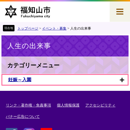
ペ
メ
ー
ニ
ジ
ュ
の
ー
先
を
トップページ
>
イベント・募集
>
人生の出来事
頭
飛
本
で
ば
人生の出来事
文
す
し
。
て
本
文
カテゴリーメニュー
へ
妊娠～入園
リンク・著作権・免責事項
個人情報保護
アクセシビリティ
バナー広告について