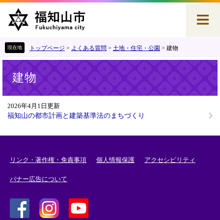
ペ
メ
ー
ニ
ジ
ュ
の
ー
先
を
トップページ
>
よくある質問
>
土地・住宅・公園
>
建物
頭
飛
本
で
ば
建物
文
す
し
。
て
本
2026年4月1日更新
文
福知山の都市計画と建築基準法のまちづくり
へ
リンク・著作権・免責事項
個人情報保護
アクセシビリティ
バナー広告について