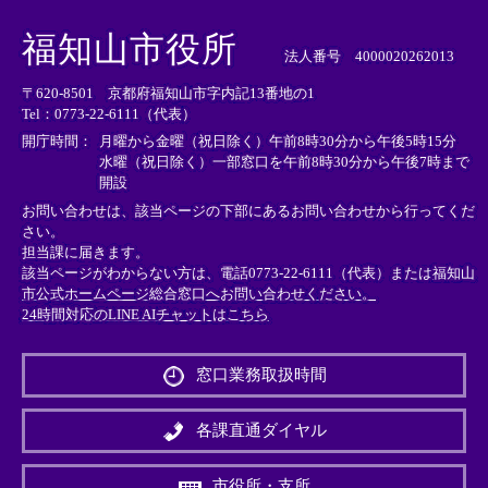
＜
＜
＜
外
外
外
福知山市役所
部
部
部
法人番号 4000020262013
リ
リ
リ
〒620-8501 京都府福知山市字内記13番地の1
ン
ン
ン
Tel：0773-22-6111（代表）
ク
ク
ク
＞
＞
＞
開庁時間：
月曜から金曜（祝日除く）午前8時30分から午後5時15分
水曜（祝日除く）一部窓口を午前8時30分から午後7時まで
開設
お問い合わせは、該当ページの下部にあるお問い合わせから行ってくだ
さい。
担当課に届きます。
該当ページがわからない方は、電話0773-22-6111（代表）または
福知山
市公式ホームページ総合窓口へお問い合わせください。
24時間対応のLINE AIチャットはこちら
＜
外
窓口業務取扱時間
部
リ
ン
各課直通ダイヤル
ク
＞
市役所・支所