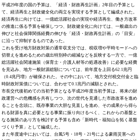
平成29年度の国の予算は、「経済・財政再生計画」2年目の予算とし
て、経済再生と財政健全化の両立を実現する予算として編成された。
経済再生に向けては、一億総活躍社会の実現や経済再生、働き方改革
の推進に係る予算を確保しつつ、財政健全化に向けては、一般歳出の
伸びと社会保障関係経費の伸びを「経済・財政再生計画」の「目安」
に沿って抑制するものであった。
これを受け地方財政対策の通常収支分では、税収増や平時モードへの
切替えを進めるための歳出特別枠の縮減などを反映する一方で、一億
総活躍社会関連施策（保育士・介護人材等の処遇改善）に必要な経費
を見込み、地方一般財源総額については、前年度を上回る62.1兆円
（0.4兆円増）が確保された。その中において、地方交付税交付金と臨
時財政対策債については、合わせて0.1兆円の減額とされた。
市長交代後初めての当初予算となる平成29年度当初予算は、将来の財
政運営への危機感を共有しつつ、次の世代を見通した市政改革を進め
ることを念頭に、既存事業の大胆な見直しを進め、その成果から得ら
れる財源を真に必要となる事業に振り向けるべく、これからの基盤と
なる施策のあり方を検討する予算も含め「新時代・福知山を拓く基盤
づくり予算」として編成した。
また年度途中においては、台風5号・18号・21号による豪雨災害への