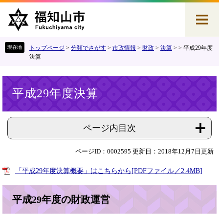
ペ
メ
ー
ニ
ジ
ュ
の
ー
先
を
トップページ
>
分類でさがす
>
市政情報
>
財政
>
決算
>
>
平成29年度
頭
飛
決算
で
ば
す
し
本
。
て
平成29年度決算
文
本
文
へ
ページ内目次
ページID：0002595
更新日：2018年12月7日更新
「平成29年度決算概要」はこちらから[PDFファイル／2.4MB]
平成29年度の財政運営