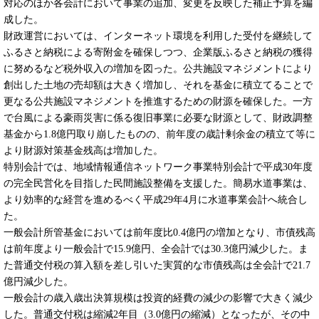
対応のほか各会計において事業の追加、変更を反映した補正予算を編
成した。
財政運営においては、インターネット環境を利用した受付を継続して
ふるさと納税による寄附金を確保しつつ、企業版ふるさと納税の獲得
に努めるなど税外収入の増加を図った。公共施設マネジメントにより
創出した土地の売却額は大きく増加し、それを基金に積立てることで
更なる公共施設マネジメントを推進するための財源を確保した。一方
で台風による豪雨災害に係る復旧事業に必要な財源として、財政調整
基金から1.8億円取り崩したものの、前年度の歳計剰余金の積立て等に
より財源対策基金残高は増加した。
特別会計では、地域情報通信ネットワーク事業特別会計で平成30年度
の完全民営化を目指した民間施設整備を支援した。簡易水道事業は、
より効率的な経営を進めるべく平成29年4月に水道事業会計へ統合し
た。
一般会計所管基金においては前年度比0.4億円の増加となり、市債残高
は前年度より一般会計で15.9億円、全会計では30.3億円減少した。ま
た普通交付税の算入額を差し引いた実質的な市債残高は全会計で21.7
億円減少した。
一般会計の歳入歳出決算規模は投資的経費の減少の影響で大きく減少
した。普通交付税は縮減2年目（3.0億円の縮減）となったが、その中