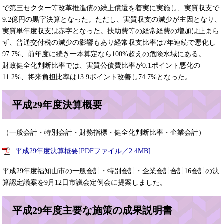
で第三セクター等改革推進債の繰上償還を着実に実施し、実質収支で
9.2億円の黒字決算となった。ただし、実質収支の減少が主因となり、
実質単年度収支は赤字となった。扶助費等の経常経費の増加は止まら
ず、普通交付税の減少の影響もあり経常収支比率は7年連続で悪化し
97.7%、前年度に続き一本算定なら100%超えの危険水域にある。
財政健全化判断比率では、実質公債費比率が0.1ポイント悪化の
11.2%、将来負担比率は13.9ポイント改善し74.7%となった。
平成29年度決算概要
（一般会計・特別会計・財務指標・健全化判断比率・企業会計）
平成29年度決算概要[PDFファイル／2.4MB]
平成29年度福知山市の一般会計・特別会計・企業会計合計16会計の決
算認定議案を9月12日市議会定例会に提案しました。
平成29年度主要な施策の成果説明書