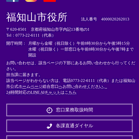
＜
＜
＜
外
外
外
福知山市役所
部
部
部
法人番号 4000020262013
リ
リ
リ
〒620-8501 京都府福知山市字内記13番地の1
ン
ン
ン
Tel：0773-22-6111（代表）
ク
ク
ク
＞
＞
＞
開庁時間：
月曜から金曜（祝日除く）午前8時30分から午後5時15分
水曜（祝日除く）一部窓口を午前8時30分から午後7時まで
開設
お問い合わせは、該当ページの下部にあるお問い合わせから行ってくだ
さい。
担当課に届きます。
該当ページがわからない方は、電話0773-22-6111（代表）または
福知山
市公式ホームページ総合窓口へお問い合わせください。
24時間対応のLINE AIチャットはこちら
＜
外
窓口業務取扱時間
部
リ
ン
各課直通ダイヤル
ク
＞