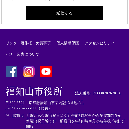
リンク・著作権・免責事項
個人情報保護
アクセシビリティ
バナー広告について
＜
＜
＜
外
外
外
福知山市役所
部
部
部
法人番号 4000020262013
リ
リ
リ
〒620-8501 京都府福知山市字内記13番地の1
ン
ン
ン
Tel：0773-22-6111（代表）
ク
ク
ク
＞
＞
＞
開庁時間：
月曜から金曜（祝日除く）午前8時30分から午後5時15分
水曜（祝日除く）一部窓口を午前8時30分から午後7時まで
開設