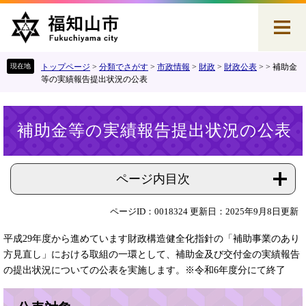
ペ
メ
ー
ニ
ジ
ュ
の
ー
先
を
トップページ
>
分類でさがす
>
市政情報
>
財政
>
財政公表
>
>
補助金
頭
飛
等の実績報告提出状況の公表
で
ば
す
し
本
。
て
補助金等の実績報告提出状況の公表
文
本
文
へ
ページ内目次
ページID：0018324
更新日：2025年9月8日更新
平成29年度から進めています財政構造健全化指針の「補助事業のあり
方見直し」における取組の一環として、補助金及び交付金の実績報告
の提出状況についての公表を実施します。※令和6年度分にて終了