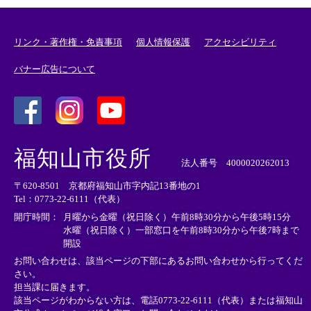
リンク・著作権・免責事項
個人情報保護
アクセシビリティ
バナー広告について
＜
＜
＜
外
外
外
福知山市役所
部
部
部
法人番号 4000020262013
リ
リ
リ
〒620-8501 京都府福知山市字内記13番地の1
ン
ン
ン
Tel：0773-22-6111（代表）
ク
ク
ク
＞
＞
＞
開庁時間：
月曜から金曜（祝日除く）午前8時30分から午後5時15分
水曜（祝日除く）一部窓口を午前8時30分から午後7時まで
開設
お問い合わせは、該当ページの下部にあるお問い合わせから行ってくだ
さい。
担当課に届きます。
該当ページがわからない方は、電話0773-22-6111（代表）または
福知山