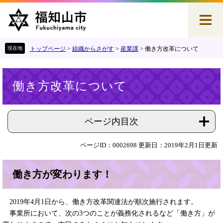
ペ
メ
ー
ニ
ジ
ュ
の
ー
先
を
トップページ
>
組織からさがす
>
産業課
>
働き方改革について
頭
飛
で
ば
本
す
し
働き方改革について
文
。
て
本
文
へ
ページ内目次
ページID：0002698
更新日：2019年2月1日更新
働き方が変わります！
2019年4月1日から、働き方改革関連法が順次施行されます。
事業所において、次の3つのことが義務化されるなど「働き方」が