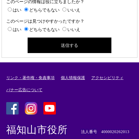
このページの情報は役に立ちましたか？
はい
どちらでもない
いいえ
このページは見つけやすかったですか？
はい
どちらでもない
いいえ
リンク・著作権・免責事項
個人情報保護
アクセシビリティ
バナー広告について
＜
＜
＜
外
外
外
福知山市役所
部
部
部
法人番号 4000020262013
リ
リ
リ