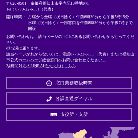
〒620-8501 京都府福知山市字内記13番地の1
ン
ン
ン
Tel：0773-22-6111（代表）
ク
ク
ク
＞
＞
＞
開庁時間：
月曜から金曜（祝日除く）午前8時30分から午後5時15分
水曜（祝日除く）一部窓口を午前8時30分から午後7時まで
開設
お問い合わせは、該当ページの下部にあるお問い合わせから行ってくだ
さい。
担当課に届きます。
該当ページがわからない方は、電話0773-22-6111（代表）または
福知山
市公式ホームページ総合窓口へお問い合わせください。
24時間対応のLINE AIチャットはこちら
＜
外
窓口業務取扱時間
部
リ
ン
各課直通ダイヤル
ク
＞
市役所・支所