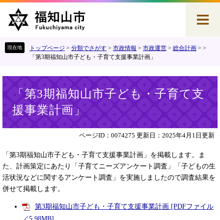
ペ
メ
ー
ニ
ジ
ュ
の
ー
先
を
トップページ
>
分類でさがす
>
市政情報
>
市政運営
>
総合計画
>
>
頭
飛
「第3期福知山市子ども・子育て支援事業計画」
で
ば
す
し
本
。
て
「第3期福知山市子ども・子育て支
文
本
援事業計画」
文
へ
ページID：0074275
更新日：2025年4月1日更新
「第3期福知山市子ども・子育て支援事業計画」を掲載します。ま
た、計画策定にあたり「子育てニーズアンケート調査」「子どもの生
活状況などに関するアンケート調査」を実施しましたので調査結果を
併せて掲載します。
第3期福知山市子ども・子育て支援事業計画 [PDFファイル
／5.98MB]