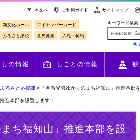
本文へ
ご利用ガイド
サイトマップ
キーワード検索
新文化ホール
マイナンバーカード
ふるさと納税
意見募集
入札・契約
らしの情報
しごとの情報
観
>
ふるさと応援課
>
「明智光秀ゆかりのまち福知山」推進本部
推進本部を設置します！
のまち福知山」推進本部を設