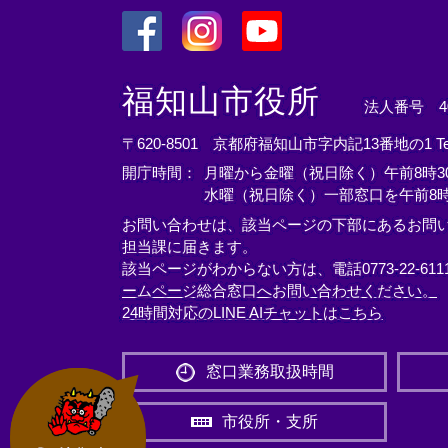
＜
＜
＜
外
外
外
福知山市役所
法人番号 400
部
部
部
リ
リ
リ
〒620-8501 京都府福知山市字内記13番地の1
T
ン
ン
ン
開庁時間：
月曜から金曜（祝日除く）午前8時30
ク
ク
ク
水曜（祝日除く）一部窓口を午前8時
＞
＞
＞
お問い合わせは、該当ページの下部にあるお問
担当課に届きます。
該当ページがわからない方は、電話0773-22-61
ームページ総合窓口へお問い合わせください。
24時間対応のLINE AIチャットはこちら
＜
外
窓口業務取扱時間
部
リ
市役所・支所
ン
ク