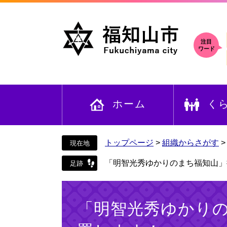
ペ
メ
ー
ニ
ジ
ュ
の
ー
注目
ワード
先
を
頭
飛
で
ば
す
し
ホーム
く
。
て
本
文
へ
トップページ
>
組織からさがす
「明智光秀ゆかりのまち福知山」
本
文
「明智光秀ゆかり