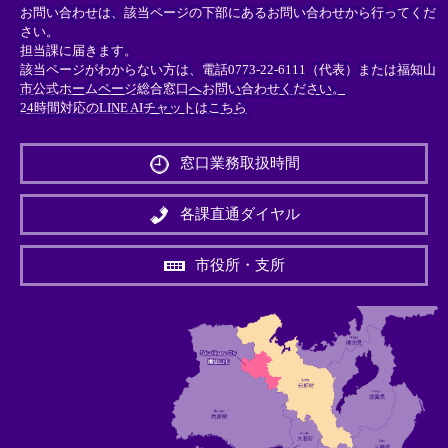
お問い合わせは、該当ページの下部にあるお問い合わせから行ってくだ
さい。
担当課に届きます。
該当ページがわからない方は、電話0773-22-6111（代表）または
福知山
市公式ホームページ総合窓口へお問い合わせください。
24時間対応のLINE AIチャットはこちら
＜
外
窓口業務取扱時間
部
リ
ン
各課直通ダイヤル
ク
＞
市役所・支所