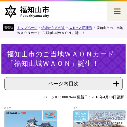
ペ
メ
ー
ニ
ジ
ュ
の
ー
先
を
トップページ
>
組織からさがす
>
ふるさと応援課
>
福知山市のご当地
頭
飛
ＷＡＯＮカード「福知山城ＷＡＯＮ」誕生！
で
ば
す
し
本
。
て
福知山市のご当地ＷＡＯＮカード
文
本
「福知山城ＷＡＯＮ」誕生！
文
へ
ページ内目次
ページID：0002644
更新日：2018年4月18日更新