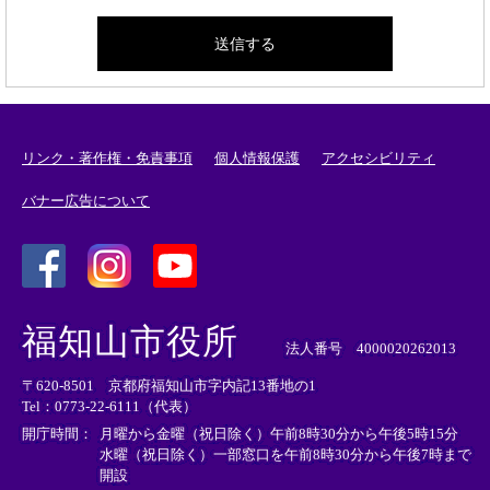
リンク・著作権・免責事項
個人情報保護
アクセシビリティ
バナー広告について
＜
＜
＜
外
外
外
福知山市役所
部
部
部
法人番号 4000020262013
リ
リ
リ
〒620-8501 京都府福知山市字内記13番地の1
ン
ン
ン
Tel：0773-22-6111（代表）
ク
ク
ク
＞
＞
＞
開庁時間：
月曜から金曜（祝日除く）午前8時30分から午後5時15分
水曜（祝日除く）一部窓口を午前8時30分から午後7時まで
開設