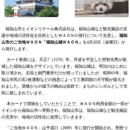
福知山市とイオンリテール株式会社は、福知山城など観光施設の支
援や地域の活性化を目的としたＷＡＯＮの発行について合意し、
福知
山市のご当地ＷＡＯＮ「福知山城ＷＡＯＮ」
を4月20日（金曜日）か
ら発行します。
カード券面には、天正7（1579）年、丹波を平定した明智光秀が築
城した福知山城をデザインしています。福知山城は、明治のはじめに
取り壊され、石垣と銅門番所だけが残っていましたが、昭和61年、福
知山市民の瓦1枚運動などの熱意によって三層四階の天守閣が復元さ
れました。望楼からの城下の眺めは抜群で、まちのシンボルとして市
民に親しまれています。
本カードで買物をしていただくことで、ＷＡＯＮ利用金額の一部が
イオンから福知山市へ寄附され、福知山市は、福知山城など観光施設
の充実や、地域の活性化に使用していきます。
「ご当地ＷＡＯＮ」は平成21（2009）年に発行が開始され、寄附つ