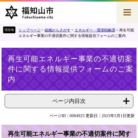
ペ
メ
ー
ニ
ジ
ュ
の
ー
先
を
トップページ
>
組織からさがす
>
エネルギー・環境戦略課
>
再生可能
頭
飛
エネルギー事業の不適切案件に関する情報提供フォームのご案内
で
ば
す
し
本
。
て
再生可能エネルギー事業の不適切案
文
本
件に関する情報提供フォームのご案
文
へ
内
ページ内目次
ページID：0084925
更新日：2025年5月1日更新
再生可能エネルギー事業の不適切案件に関す