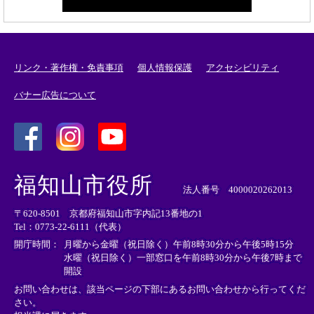
リンク・著作権・免責事項
個人情報保護
アクセシビリティ
バナー広告について
＜
＜
＜
外
外
外
福知山市役所
部
部
部
法人番号 4000020262013
リ
リ
リ
〒620-8501 京都府福知山市字内記13番地の1
ン
ン
ン
Tel：0773-22-6111（代表）
ク
ク
ク
＞
＞
＞
開庁時間：
月曜から金曜（祝日除く）午前8時30分から午後5時15分
水曜（祝日除く）一部窓口を午前8時30分から午後7時まで
開設
お問い合わせは、該当ページの下部にあるお問い合わせから行ってくだ
さい。