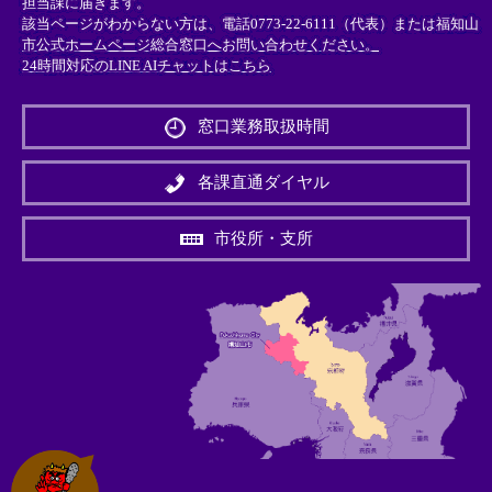
担当課に届きます。
該当ページがわからない方は、電話0773-22-6111（代表）または
福知山
市公式ホームページ総合窓口へお問い合わせください。
24時間対応のLINE AIチャットはこちら
＜
外
窓口業務取扱時間
部
リ
ン
各課直通ダイヤル
ク
＞
市役所・支所